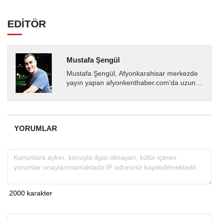
EDİTÖR
Mustafa Şengül
Mustafa Şengül, Afyonkarahisar merkezde
yayın yapan afyonkenthaber.com’da uzun
yıllardır yerel internet medyasında görev
almakta, haber akışı...
YORUMLAR