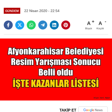
22 Nisan 2020 - 22:54
GÜNDEM
A
A
Büyüt
Küçült
TAKİP ET