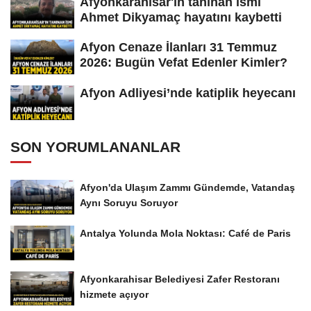
Afyonkarahisar'ın tanınan ismi
Ahmet Dikyamaç hayatını kaybetti
Afyon Cenaze İlanları 31 Temmuz
2026: Bugün Vefat Edenler Kimler?
Afyon Adliyesi’nde katiplik heyecanı
SON YORUMLANANLAR
Afyon'da Ulaşım Zammı Gündemde, Vatandaş
Aynı Soruyu Soruyor
Antalya Yolunda Mola Noktası: Café de Paris
Afyonkarahisar Belediyesi Zafer Restoranı
hizmete açıyor