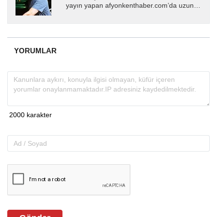
yayın yapan afyonkenthaber.com’da uzun
yıllardır yerel internet medyasında görev
almakta, haber akışı...
YORUMLAR