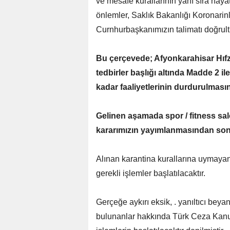
ve mesafe kurallarının yanı sıra haya
önlemler, Saklık Bakanlığı Koronarin
Curnhurbaşkanımızın talimatı doğrul
Bu çerçevede; Afyonkarahisar Hıfzı
tedbirler başlığı altında Madde 2 il
kadar faaliyetlerinin durdurulmasın
Gelinen aşamada spor / fitness sal
kararımızın yayımlanmasından sonra
Alınan karantina kurallarına uymay
gerekli işlemler başlatılacaktır.
Gerçeğe aykırı eksik, . yanıltıcı beyan
bulunanlar hakkında Türk Ceza Kanu