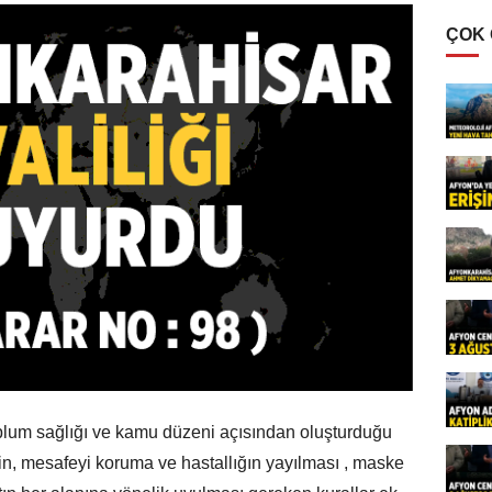
ÇOK
oplum sağlığı ve kamu düzeni açısından oluşturduğu
in, mesafeyi koruma ve hastallığın yayılması , maske