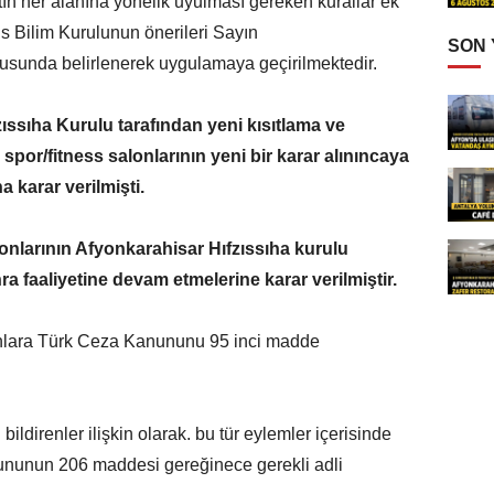
tın her alanına yönelik uyulması gereken kurallar ek
ls Bilim Kurulunun önerileri Sayın
SON
tusunda belirlenerek uygulamaya geçirilmektedir.
ssıha Kurulu tarafından yeni kısıtlama ve
e spor/fitness salonlarının yeni bir karar alınıncaya
a karar verilmişti.
onlarının Afyonkarahisar Hıfzıssıha kurulu
 faaliyetine devam etmelerine karar verilmiştir.
anlara Türk Ceza Kanununu 95 inci madde
 bildirenler ilişkin olarak. bu tür eylemler içerisinde
nunun 206 maddesi gereğinece gerekli adli