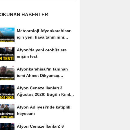
 OKUNAN HABERLER
Meteoroloji Afyonkarahisar
için yeni hava tahminini
yayımladı
Afyon'da yeni otobüslere
erişim testi
Afyonkarahisar'ın tanınan
ismi Ahmet Dikyamaç
hayatını kaybetti
Afyon Cenaze İlanları 3
Ağustos 2026: Bugün Kimler
Vefat Etti?
Afyon Adliyesi’nde katiplik
heyecanı
Afyon Cenaze İlanları: 6