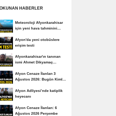
 OKUNAN HABERLER
Meteoroloji Afyonkarahisar
için yeni hava tahminini
yayımladı
Afyon'da yeni otobüslere
erişim testi
Afyonkarahisar'ın tanınan
ismi Ahmet Dikyamaç
hayatını kaybetti
Afyon Cenaze İlanları 3
Ağustos 2026: Bugün Kimler
Vefat Etti?
Afyon Adliyesi’nde katiplik
heyecanı
Afyon Cenaze İlanları: 6
Ağustos 2026 Perşembe