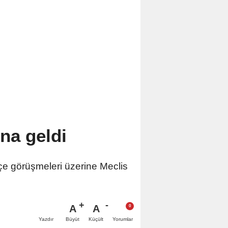
na geldi
tçe görüşmeleri üzerine Meclis
A
A
Büyüt
Küçült
Yazdır
Yorumlar