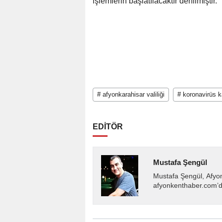
işlemlerin başlatılacaktır denilmiştir.
# afyonkarahisar valiliği
# koronavirüs ka
EDİTÖR
Mustafa Şengül
Mustafa Şengül, Afyo
afyonkenthaber.com’da
almakta, haber akışı..