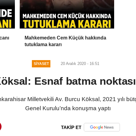
canı
Mahkemeden Cem Küçük hakkında
tutuklama kararı
20 Aralık 2020 - 16:51
SIYASET
öksal: Esnaf batma noktası
karahisar Milletvekili Av. Burcu Köksal, 2021 yılı bü
Genel Kurulu’nda konuşma yaptı
TAKİP ET