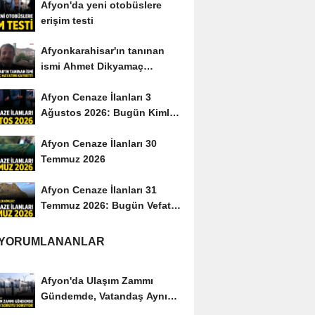
Afyon'da yeni otobüslere
erişim testi
Afyonkarahisar'ın tanınan
ismi Ahmet Dikyamaç
hayatını kaybetti
Afyon Cenaze İlanları 3
Ağustos 2026: Bugün Kimler
Vefat Etti?
Afyon Cenaze İlanları 30
Temmuz 2026
Afyon Cenaze İlanları 31
Temmuz 2026: Bugün Vefat
Edenler Kimler?
 YORUMLANANLAR
Afyon'da Ulaşım Zammı
Gündemde, Vatandaş Aynı
Soruyu Soruyor