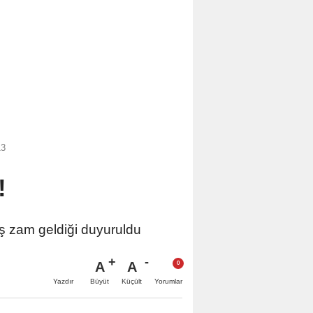
13
!
uş zam geldiği duyuruldu
A
A
Büyüt
Küçült
Yazdır
Yorumlar