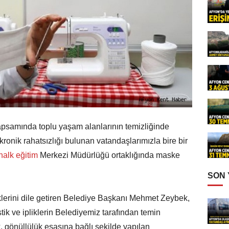
apsamında toplu yaşam alanlarının temizliğinde
kronik rahatsızlığı bulunan vatandaşlarımızla bire bir
halk eğitim
Merkezi Müdürlüğü ortaklığında maske
SON
klerini dile getiren Belediye Başkanı Mehmet Zeybek,
stik ve ipliklerin Belediyemiz tarafından temin
k, gönüllülük esasına bağlı şekilde yapılan