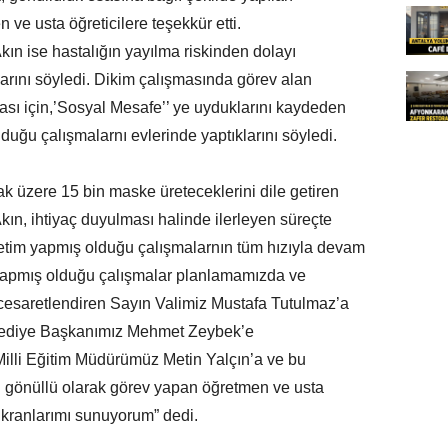
ve usta öğreticilere teşekkür etti.
n ise hastalığın yayılma riskinden dolayı
klarını söyledi. Dikim çalışmasında görev alan
ası için,’Sosyal Mesafe’’ ye uyduklarını kaydeden
uğu çalışmalarnı evlerinde yaptıklarını söyledi.
lmak üzere 15 bin maske üreteceklerini dile getiren
n, ihtiyaç duyulması halinde ilerleyen süreçte
etim yapmış olduğu çalışmalarnın tüm hızıyla devam
 yapmış olduğu çalışmalar planlamamızda ve
 cesaretlendiren Sayın Valimiz Mustafa Tutulmaz’a
lediye Başkanımız Mehmet Zeybek’e
lli Eğitim Müdürümüz Metin Yalçın’a ve bu
n gönüllü olarak görev yapan öğretmen ve usta
şükranlarımı sunuyorum” dedi.