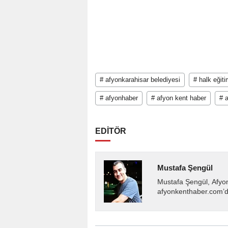
# afyonkarahisar belediyesi
# halk eğit
# afyonhaber
# afyon kent haber
# 
EDİTÖR
Mustafa Şengül
Mustafa Şengül, Afyo
afyonkenthaber.com’da
almakta, haber akışı..