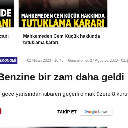
canı
Mahkemeden Cem Küçük hakkında
tutuklama kararı
01 Nisan 2020 - 16:46
Güncelleme: 27 Ağustos 2020 - 01:
EKONOMI
Benzine bir zam daha geldi 
 bu gece yarısından itibaren geçerli olmak üzere 8 kur
TAKİP ET