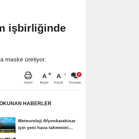
 işbirliğinde
a maske üretiyor.
A
A
Büyüt
Küçült
Yazdır
Yorumlar
 OKUNAN HABERLER
Meteoroloji Afyonkarahisar
için yeni hava tahminini
yayımladı