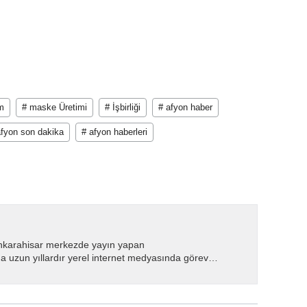
im
# maske Üretimi
# İşbirliği
# afyon haber
afyon son dakika
# afyon haberleri
nkarahisar merkezde yayın yapan
 uzun yıllardır yerel internet medyasında görev
.