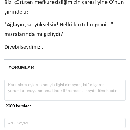
Bizi çürüten mefkuresizliğimizin çaresi yine O’nun
şiirindeki;
“
Ağlayın, su yükselsin! Belki kurtulur gemi…”
mısralarında mı gizliydi?
Diyebilseydiniz...
YORUMLAR