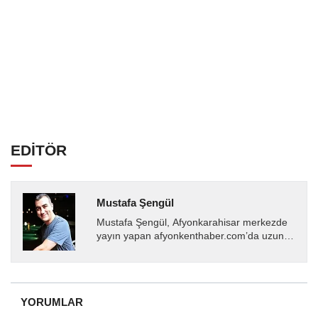
EDİTÖR
Mustafa Şengül
Mustafa Şengül, Afyonkarahisar merkezde
yayın yapan afyonkenthaber.com’da uzun
yıllardır yerel internet medyasında görev
almakta, haber akışı...
YORUMLAR