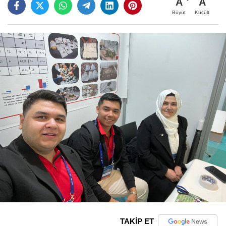
A
A
Büyüt
Küçült
TAKİP ET