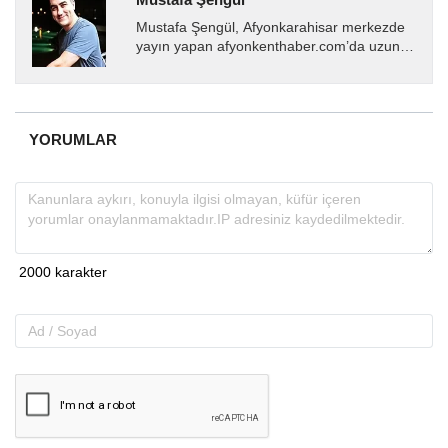
Mustafa Şengül, Afyonkarahisar merkezde
yayın yapan afyonkenthaber.com’da uzun
yıllardır yerel internet medyasında görev
almakta, haber akışı...
YORUMLAR