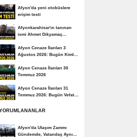
yayımladı
Afyon'da yeni otobüslere
erişim testi
Afyonkarahisar'ın tanınan
ismi Ahmet Dikyamaç
hayatını kaybetti
Afyon Cenaze İlanları 3
Ağustos 2026: Bugün Kimler
Vefat Etti?
Afyon Cenaze İlanları 30
Temmuz 2026
Afyon Cenaze İlanları 31
Temmuz 2026: Bugün Vefat
Edenler Kimler?
 YORUMLANANLAR
Afyon'da Ulaşım Zammı
Gündemde, Vatandaş Aynı