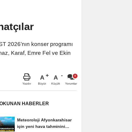
atçılar
ST 2026’nın konser programı
maz, Karaf, Emre Fel ve Ekin
A
A
Büyüt
Küçült
Yazdır
Yorumlar
 OKUNAN HABERLER
Meteoroloji Afyonkarahisar
için yeni hava tahminini