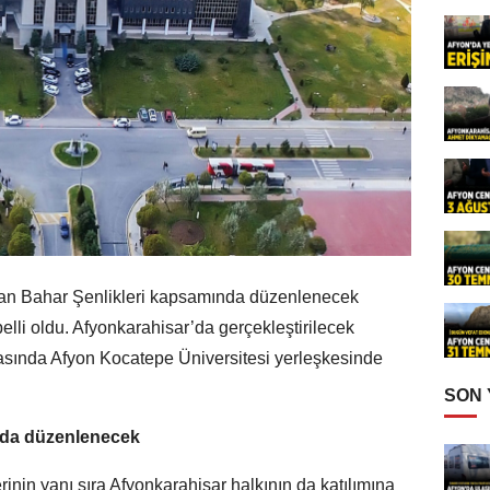
dan Bahar Şenlikleri kapsamında düzenlenecek
li oldu. Afyonkarahisar’da gerçekleştirilecek
arasında Afyon Kocatepe Üniversitesi yerleşkesinde
SON
sında düzenlenecek
nin yanı sıra Afyonkarahisar halkının da katılımına