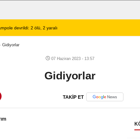
pole devrildi: 2 ölü, 2 yaralı
02:13
Afyonkarahisar'da 
Gidiyorlar
07 Haziran 2023 - 13:57
Gidiyorlar
TAKİP ET
rım
K