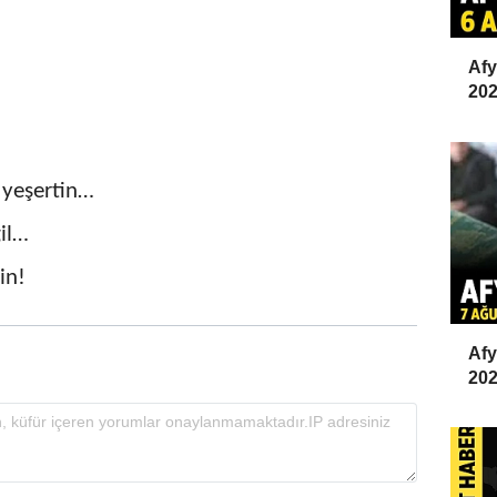
Afy
20
t yeşertin…
il…
in!
Afy
202