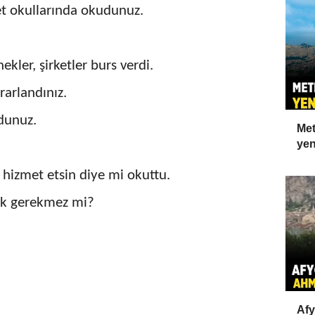
let okullarında okudunuz.
nekler, şirketler burs verdi.
arlandınız.
dunuz.
Met
yen
e hizmet etsin diye mi okuttu.
ak gerekmez mi?
Afy