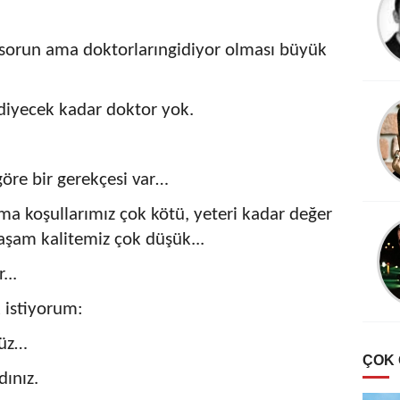
r sorun ama doktorlarıngidiyor olması büyük
 diyecek kadar doktor yok.
göre bir gerekçesi var…
şma koşullarımız çok kötü, yeteri kadar değer
aşam kalitemiz çok düşük...
...
 istiyorum:
nüz…
ÇOK
dınız.