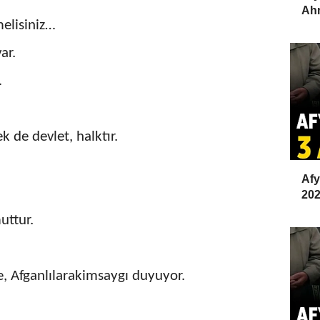
Ahm
elisiniz…
ar.
…
 de devlet, halktır.
Afy
202
uttur.
re, Afganlılarakimsaygı duyuyor.