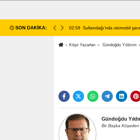
SON DAKİKA:
u
02:59
Sultandağı’nda otomobil şaram
Köşe Yazarları
Gündoğdu Yıldırım
Gündoğdu Yıldı
Bir Başka Köşeden