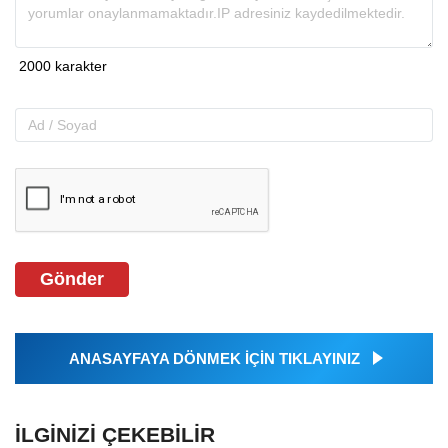
Gönder
ANASAYFAYA DÖNMEK İÇİN TIKLAYINIZ
İLGINIZI ÇEKEBILIR