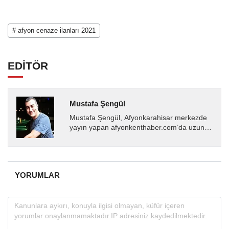
# afyon cenaze i̇lanları 2021
EDİTÖR
Mustafa Şengül
Mustafa Şengül, Afyonkarahisar merkezde
yayın yapan afyonkenthaber.com’da uzun
yıllardır yerel internet medyasında görev
almakta, haber akışı...
YORUMLAR