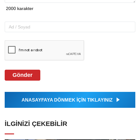
Gönder
ANASAYFAYA DÖNMEK İÇİN TIKLAYINIZ
İLGINIZI ÇEKEBILIR