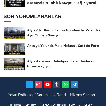
arasında silahlı kavga: 1 ağır yaralı
SON YORUMLANANLAR
Afyon'da Ulaşım Zammı Gündemde, Vatandaş
Aynı Soruyu Soruyor
Antalya Yolunda Mola Noktası: Café de Paris
Afyonkarahisar Belediyesi Zafer Restoranı
hizmete açıyor
Yayın Politikası / Sorumluluk Reddi
Hizmet Şartları
Künye
İletişim
Çerez Politikası
Gizlilik İlkeleri