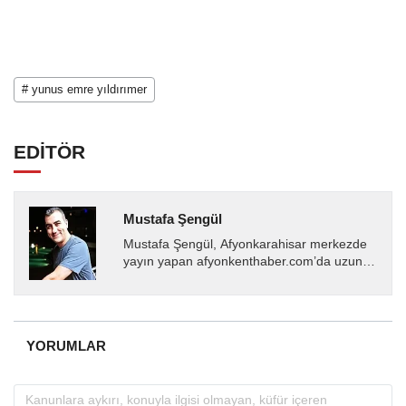
# yunus emre yıldırımer
EDİTÖR
Mustafa Şengül
Mustafa Şengül, Afyonkarahisar merkezde
yayın yapan afyonkenthaber.com’da uzun
yıllardır yerel internet medyasında görev
almakta, haber akışı...
YORUMLAR