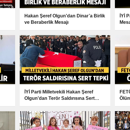
Hakan Şeref Olgun'dan Dinar’a Birlik
İYİ 
ve Beraberlik Mesajı
Mesa
İYİ Parti Milletvekili Hakan Şeref
FETÖ
Olgun'dan Terör Saldırısına Sert
Ölüm
Tepki
Açık