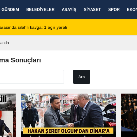
GÜNDEM
BELEDIYELER
ASAYIŞ
SIYASET
SPOR
EKO
de KBB Uzmanı hasta kabulüne başlıyor
13:24
Google DeepMind'
manda
ma Sonuçları