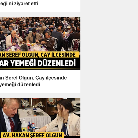
ği'ni ziyaret etti
n Şeref Olgun, Çay ilçesinde
r yemeği düzenledi