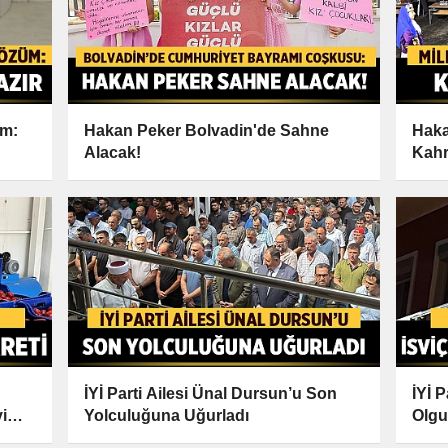
üm:
Hakan Peker Bolvadin'de Sahne
Haka
Alacak!
Kahr
Festi
İYİ Parti Ailesi Ünal Dursun’u Son
İYİ P
i
Yolculuğuna Uğurladı
Olgu