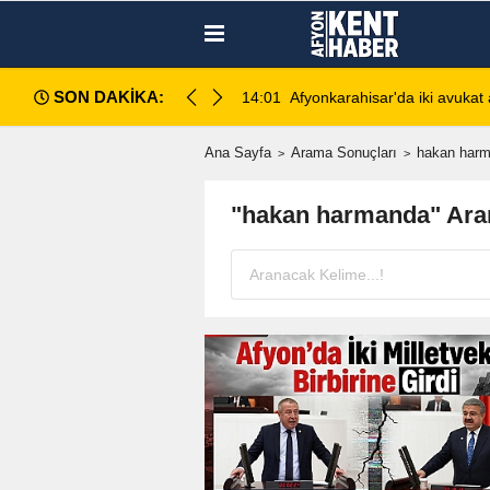
SON DAKİKA:
ahlı kavga: 1 ağır yaralı
13:28
Emirdağ Devlet Hastanesi'n
Ana Sayfa
Arama Sonuçları
hakan har
"hakan harmanda" Ara