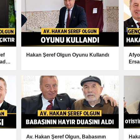
ref
Hakan Şeref Olgun Oyunu Kullandı
Afyo
adar
Ersa
sora
Av. Hakan Şeref Olgun, Babasının
Haka