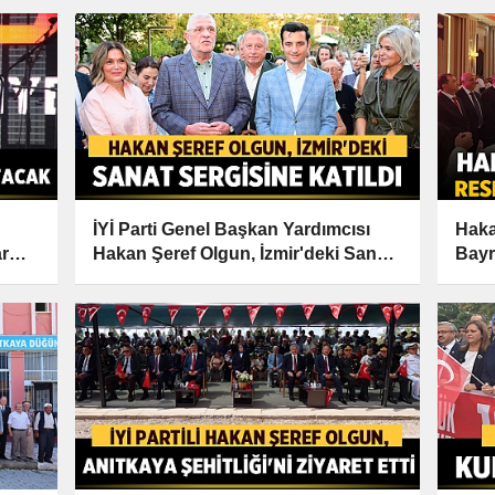
İYİ Parti Genel Başkan Yardımcısı
Haka
r
Hakan Şeref Olgun, İzmir'deki Sanat
Bayr
Sergisine Katıldı
Mesa