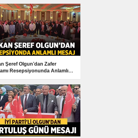
n Şeref Olgun’dan Zafer
amı Resepsiyonunda Anlamlı
j