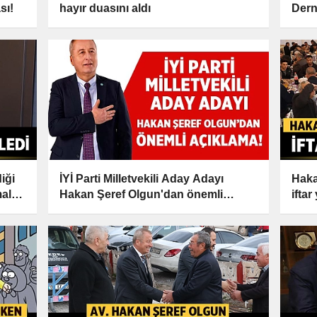
sı!
hayır duasını aldı
Derne
iği
İYİ Parti Milletvekili Aday Adayı
Haka
malar
Hakan Şeref Olgun'dan önemli
ifta
açıklama!