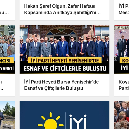
Hakan Şeref Olgun, Zafer Haftası
İYİ 
kür
Kapsamında Anıtkaya Şehitliği'ni
Mesa
Ziyaret Etti
ı
İYİ Parti Heyeti Bursa Yenişehir’de
Koyu
Esnaf ve Çiftçilerle Buluştu
Part