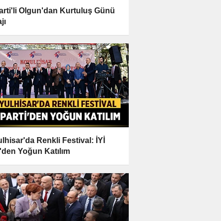
Parti'li Olgun'dan Kurtuluş Günü
jı
lhisar'da Renkli Festival: İYİ
i'den Yoğun Katılım