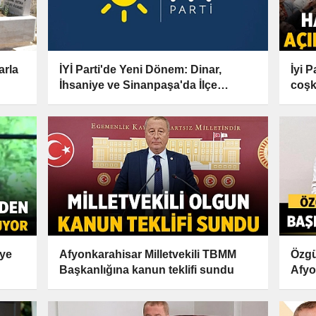
arla
İYİ Parti'de Yeni Dönem: Dinar,
İyi 
İhsaniye ve Sinanpaşa'da İlçe
coşk
Başkanları Değişti!
iye
Afyonkarahisar Milletvekili TBMM
Özgü
Başkanlığına kanun teklifi sundu
Afyo
Ziyar