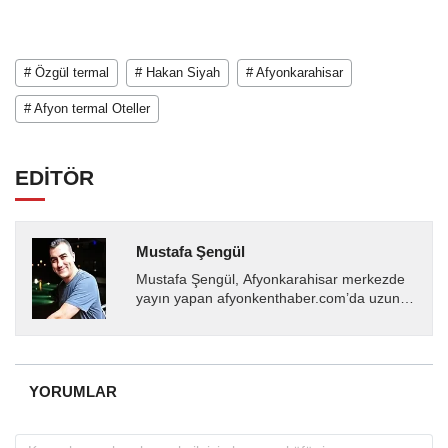
# Özgül termal
# Hakan Siyah
# Afyonkarahisar
# Afyon termal Oteller
EDİTÖR
Mustafa Şengül
Mustafa Şengül, Afyonkarahisar merkezde
yayın yapan afyonkenthaber.com’da uzun
yıllardır yerel internet medyasında görev
almakta, haber akışı...
YORUMLAR