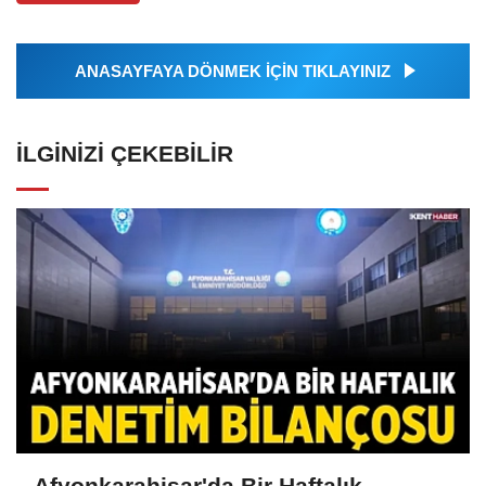
ANASAYFAYA DÖNMEK İÇİN TIKLAYINIZ
İLGINIZI ÇEKEBILIR
Afyonkarahisar'da Bir Haftalık