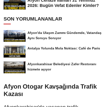
Afyon Cenaze İlanları 31 Temmuz
2026: Bugün Vefat Edenler Kimler?
SON YORUMLANANLAR
Afyon'da Ulaşım Zammı Gündemde, Vatandaş
Aynı Soruyu Soruyor
Antalya Yolunda Mola Noktası: Café de Paris
Afyonkarahisar Belediyesi Zafer Restoranı
hizmete açıyor
Afyon Otogar Kavşağında Trafik
Kazası
Afyonkarahisar'da yaşanan trafik