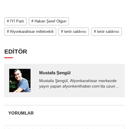
# İYİ Parti
# Hakan Şeref Olgun
# Afyonkarahisar milletvekili
# terör saldırısı
# terör saldırısı
EDİTÖR
Mustafa Şengül
Mustafa Şengül, Afyonkarahisar merkezde
yayın yapan afyonkenthaber.com’da uzun
yıllardır yerel internet medyasında görev
almakta, haber akışı...
YORUMLAR