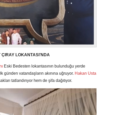
ET ÇIRAY LOKANTASI’NDA
nı
Eski Bedesten lokantasının bulunduğu yerde
lk günden vatandaşların akınına uğruyor.
Hakan Usta
ları tatlandırıyor hem de şifa dağıtıyor.