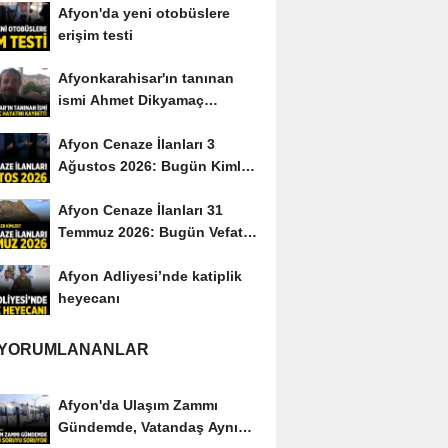
Afyon'da yeni otobüslere
erişim testi
Afyonkarahisar'ın tanınan
ismi Ahmet Dikyamaç
hayatını kaybetti
Afyon Cenaze İlanları 3
Ağustos 2026: Bugün Kimler
Vefat Etti?
Afyon Cenaze İlanları 31
Temmuz 2026: Bugün Vefat
Edenler Kimler?
Afyon Adliyesi’nde katiplik
heyecanı
 YORUMLANANLAR
Afyon'da Ulaşım Zammı
Gündemde, Vatandaş Aynı