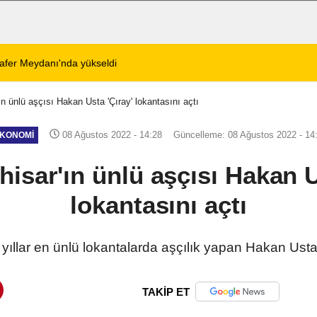
 Zafer Meydanı'nda yükseldi
01:31
Dinar'da beş gün 
n ünlü aşçısı Hakan Usta 'Çıray' lokantasını açtı
08 Ağustos 2022 - 14:28
Güncelleme: 08 Ağustos 2022 - 14
KONOMI
isar'ın ünlü aşçısı Hakan U
lokantasını açtı
ıllar en ünlü lokantalarda aşçılık yapan Hakan Usta 
TAKİP ET