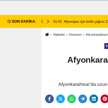
SON DAKİKA:
ece Hesaplara Yatıyor
01:01
Afyonspor için birlik çağrısı
Haberler
Ekonomi
Afyonkarahisar'ı
E
Afyonkarah
Afyonkarahisar'da uzun y