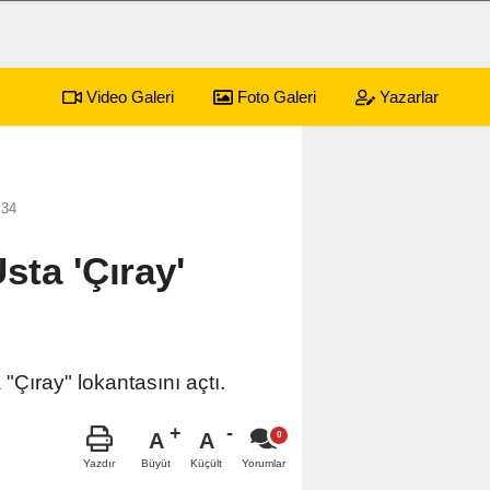
Video Galeri
Foto Galeri
Yazarlar
sürecek festival programı açıklandı
:34
sta 'Çıray'
"Çıray" lokantasını açtı.
A
A
Büyüt
Küçült
Yazdır
Yorumlar