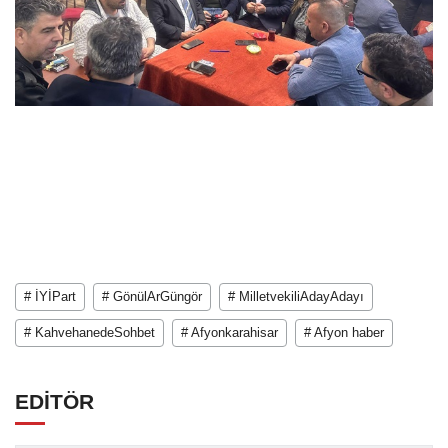
# İYİPart
# GönülArGüngör
# MilletvekiliAdayAdayı
# KahvehanedeSohbet
# Afyonkarahisar
# Afyon haber
EDİTÖR