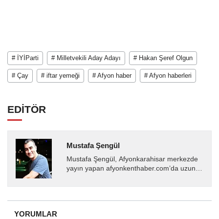
# İYİParti
# Milletvekili Aday Adayı
# Hakan Şeref Olgun
# Çay
# iftar yemeği
# Afyon haber
# Afyon haberleri
EDİTÖR
Mustafa Şengül
Mustafa Şengül, Afyonkarahisar merkezde
yayın yapan afyonkenthaber.com’da uzun
yıllardır yerel internet medyasında görev
almakta, haber akışı...
YORUMLAR