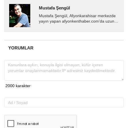
Mustafa Şengül
Mustafa Şengül, Afyonkarahisar merkezde
yayın yapan afyonkenthaber.com’da uzun
yıllardır yerel internet medyasında görev
almakta, haber akışı...
YORUMLAR