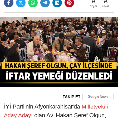
A
A
Büyüt
Küçült
TAKİP ET
İYİ Parti'nin Afyonkarahisar'da
Milletvekili
olan Av. Hakan Şeref Olgun,
Aday Adayı