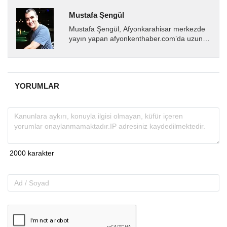
Mustafa Şengül
Mustafa Şengül, Afyonkarahisar merkezde
yayın yapan afyonkenthaber.com’da uzun
yıllardır yerel internet medyasında görev
almakta, haber akışı...
YORUMLAR