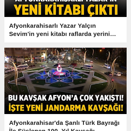
Afyonkarahisarlı Yazar Yalçın
Sevim'in yeni kitabı raflarda yerini
aldı!
Afyonkarahisar'da Şanlı Türk Bayrağı
İle Süslenen 100. Yıl Kavşağı