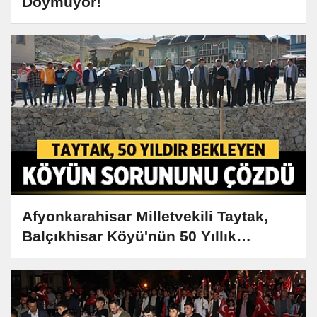
Doymuyor!
Afyonkarahisar Milletvekili Taytak,
Balçıkhisar Köyü'nün 50 Yıllık
Sorununu Çözdü