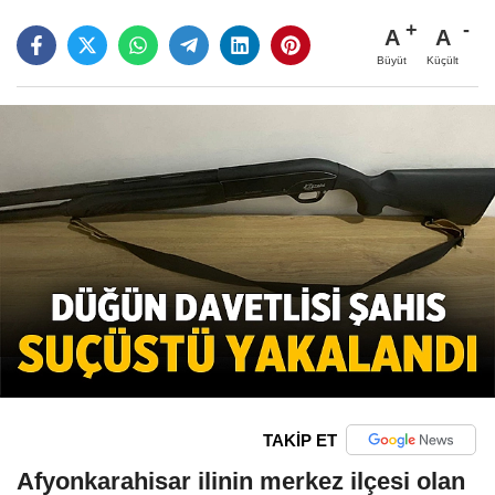
A
A
Büyüt
Küçült
TAKİP ET
Afyonkarahisar ilinin merkez ilçesi olan