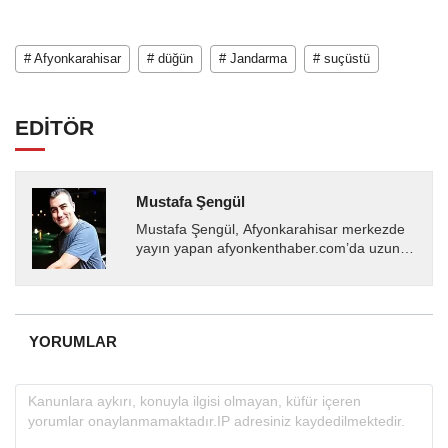
# Afyonkarahisar
# düğün
# Jandarma
# suçüstü
EDİTÖR
Mustafa Şengül
Mustafa Şengül, Afyonkarahisar merkezde
yayın yapan afyonkenthaber.com’da uzun
yıllardır yerel internet medyasında görev
almakta, haber akışı...
YORUMLAR