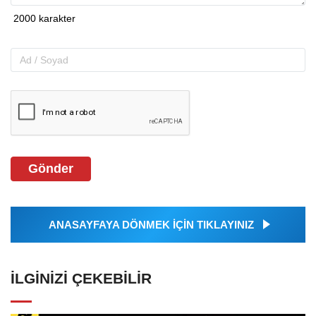
Gönder
ANASAYFAYA DÖNMEK İÇİN TIKLAYINIZ
İLGINIZI ÇEKEBILIR