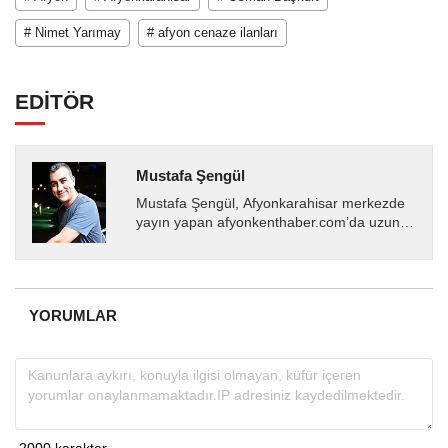
# Nimet Yarımay
# afyon cenaze ilanları
EDİTÖR
Mustafa Şengül
Mustafa Şengül, Afyonkarahisar merkezde
yayın yapan afyonkenthaber.com’da uzun
yıllardır yerel internet medyasında görev
almakta, haber akışı...
YORUMLAR