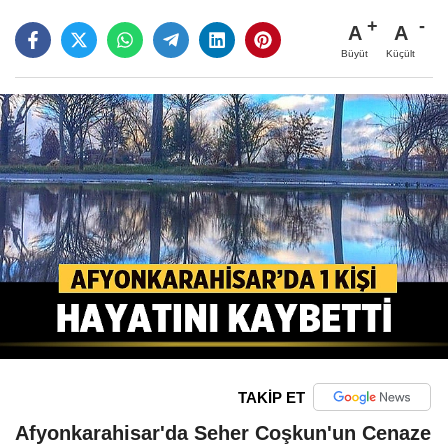
A
A
Büyüt
Küçült
TAKİP ET
Afyonkarahisar'da Seher Coşkun'un Cenaze