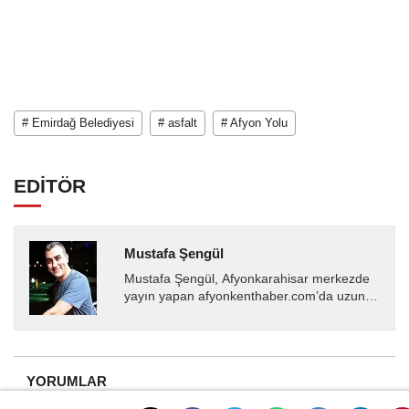
# Emirdağ Belediyesi
# asfalt
# Afyon Yolu
EDİTÖR
Mustafa Şengül
Mustafa Şengül, Afyonkarahisar merkezde
yayın yapan afyonkenthaber.com’da uzun
yıllardır yerel internet medyasında görev
almakta, haber akışı...
YORUMLAR