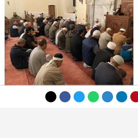
İl Müftülüğünden Teşekkür Mesajı
Afyonkarahisar İl Müftülüğü, bu anlamlı
etkinliğin gerçekleşmesine katkı sağlayan
herkese teşekkür ederek Cenab-ı Haktan