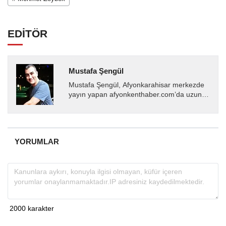
EDİTÖR
Mustafa Şengül
Mustafa Şengül, Afyonkarahisar merkezde
yayın yapan afyonkenthaber.com’da uzun
yıllardır yerel internet medyasında görev
almakta, haber akışı...
YORUMLAR