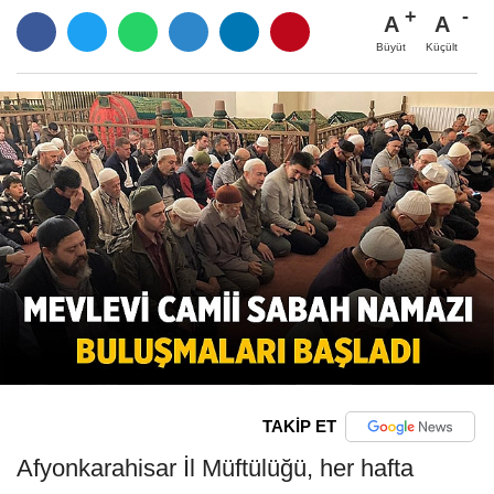
A
A
Büyüt
Küçült
TAKİP ET
Afyonkarahisar İl Müftülüğü, her hafta