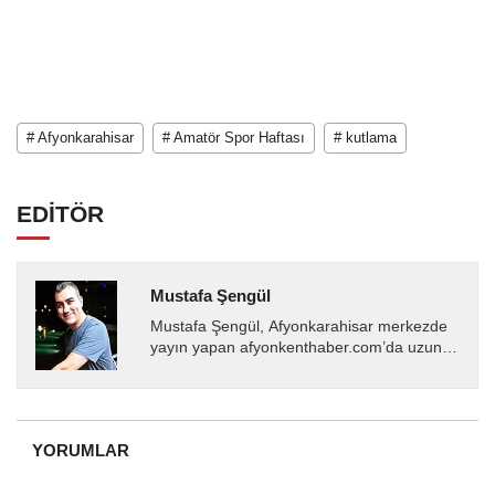
# Afyonkarahisar
# Amatör Spor Haftası
# kutlama
EDİTÖR
Mustafa Şengül
Mustafa Şengül, Afyonkarahisar merkezde
yayın yapan afyonkenthaber.com’da uzun
yıllardır yerel internet medyasında görev
almakta, haber akışı...
YORUMLAR