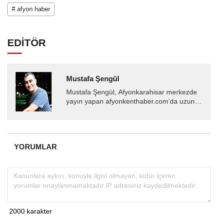
# afyon haber
EDİTÖR
Mustafa Şengül
Mustafa Şengül, Afyonkarahisar merkezde
yayın yapan afyonkenthaber.com’da uzun
yıllardır yerel internet medyasında görev
almakta, haber akışı...
YORUMLAR