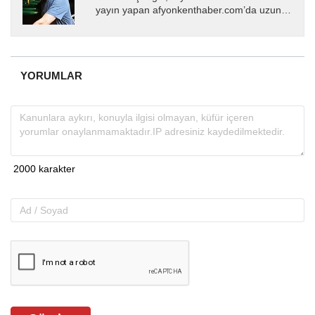
yayın yapan afyonkenthaber.com’da uzun
yıllardır yerel internet medyasında görev
almakta, haber akışı...
YORUMLAR