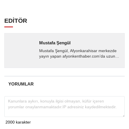
EDİTÖR
Mustafa Şengül
Mustafa Şengül, Afyonkarahisar merkezde
yayın yapan afyonkenthaber.com’da uzun
yıllardır yerel internet medyasında görev
almakta, haber akışı...
YORUMLAR