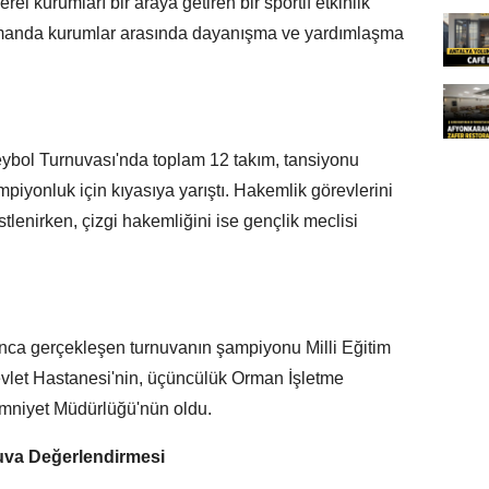
el kurumları bir araya getiren bir sportif etkinlik
zamanda kurumlar arasında dayanışma ve yardımlaşma
eybol Turnuvası'nda toplam 12 takım, tansiyonu
iyonluk için kıyasıya yarıştı. Hakemlik görevlerini
lenirken, çizgi hakemliğini ise gençlik meclisi
nca gerçekleşen turnuvanın şampiyonu Milli Eğitim
evlet Hastanesi'nin, üçüncülük Orman İşletme
mniyet Müdürlüğü'nün oldu.
uva Değerlendirmesi