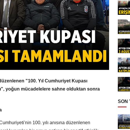
 düzenlenen "100. Yıl Cumhuriyet Kupası
ı", yoğun mücadelelere sahne olduktan sonra
SON
a
 Cumhuriyeti'nin 100. yılı anısına düzenlenen