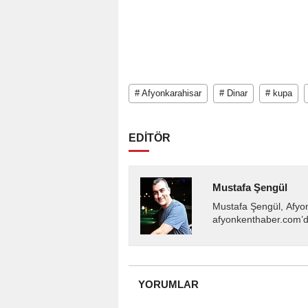
# Afyonkarahisar
# Dinar
# kupa
EDİTÖR
Mustafa Şengül
Mustafa Şengül, Afyo
afyonkenthaber.com’da
almakta, haber akışı..
YORUMLAR