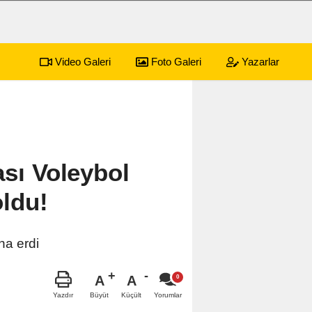
Video Galeri
Foto Galeri
Yazarlar
yonkarahisar Nöbetçi Eczaneler
ası Voleybol
oldu!
na erdi
A
A
Büyüt
Küçült
Yazdır
Yorumlar