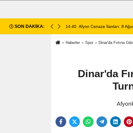
SON DAKİKA:
14:35
Sinanpaşa’da Otobüs Kazası:
Haberler
Spor
Dinar'da Fırtına Gib
Dinar'da Fı
Turn
Afyonk