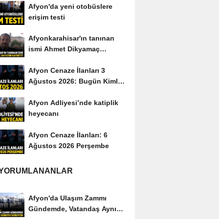
Afyon'da yeni otobüslere
erişim testi
Afyonkarahisar'ın tanınan
ismi Ahmet Dikyamaç
hayatını kaybetti
Afyon Cenaze İlanları 3
Ağustos 2026: Bugün Kimler
Vefat Etti?
Afyon Adliyesi’nde katiplik
heyecanı
Afyon Cenaze İlanları: 6
Ağustos 2026 Perşembe
 YORUMLANANLAR
Afyon'da Ulaşım Zammı
Gündemde, Vatandaş Aynı