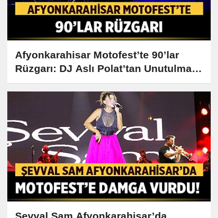
Afyonkarahisar Motofest’te 90’lar
Rüzgarı: DJ Aslı Polat’tan Unutulmaz
Performans!
Şevval Sam Afyonkarahisar’da