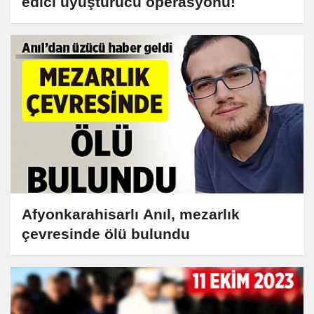
edici uyuşturucu operasyonu!
Afyonkarahisarlı Anıl, mezarlık
çevresinde ölü bulundu