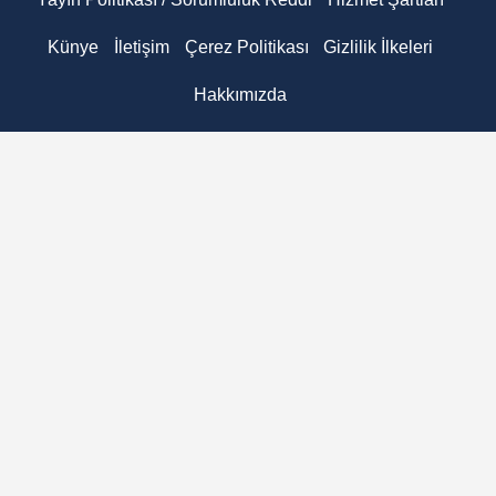
Künye
İletişim
Çerez Politikası
Gizlilik İlkeleri
Hakkımızda