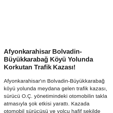
Afyonkarahisar Bolvadin-
Büyükkarabağ Köyü Yolunda
Korkutan Trafik Kazası!
Afyonkarahisar'ın Bolvadin-Büyükkarabağ
köyü yolunda meydana gelen trafik kazası,
sürücü O.Ç. yönetimindeki otomobilin takla
atmasıyla şok etkisi yarattı. Kazada
otomobil sürücüsü ve yolcu hafif şekilde