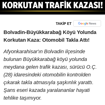
TAKİP ET
Bolvadin-Büyükkarabağ Köyü Yolunda
Korkutan Kaza: Otomobil Takla Attı!
Afyonkarahisar'ın Bolvadin ilçesinde
bulunan Büyükkarabağ köyü yolunda
meydana gelen trafik kazası, sürücü O.Ç.
(28) idaresindeki otomobilin kontrolden
çıkarak takla atmasıyla şaşkınlık yarattı.
Şans eseri kazada yaralananlar hayati
tehlike taşımıyor.