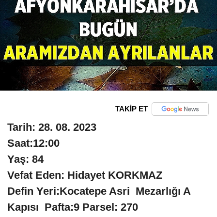
TAKİP ET
Tarih: 28. 08. 2023
Saat:12:00
Yaş: 84
Vefat Eden: Hidayet KORKMAZ
Defin Yeri:Kocatepe Asri Mezarlığı A
Kapısı Pafta:9 Parsel: 270