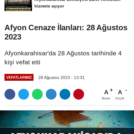
hizmete açıyor
Afyon Cenaze İlanları: 28 Ağustos
2023
Afyonkarahisar'da 28 Ağustos tarihinde 4
kişi vefat etti
28 Ağustos 2023 - 13:31
VEFATLARIMIZ
A
A
Büyüt
Küçült