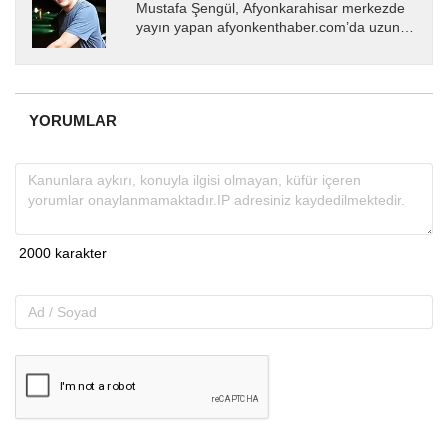
Mustafa Şengül, Afyonkarahisar merkezde
yayın yapan afyonkenthaber.com’da uzun
yıllardır yerel internet medyasında görev
almakta, haber akışı...
YORUMLAR