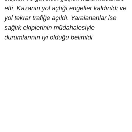
etti. Kazanın yol açtığı engeller kaldırıldı ve
yol tekrar trafiğe açıldı. Yaralananlar ise
sağlık ekiplerinin müdahalesiyle
durumlarının iyi olduğu belirtildi