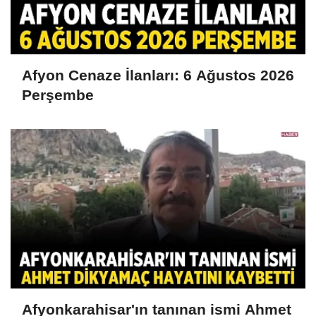
Afyon Cenaze İlanları: 6 Ağustos 2026
Perşembe
Afyonkarahisar'ın tanınan ismi Ahmet