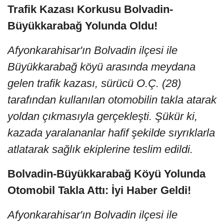
Trafik Kazası Korkusu Bolvadin-
Büyükkarabağ Yolunda Oldu!
Afyonkarahisar'ın Bolvadin ilçesi ile
Büyükkarabağ köyü arasında meydana
gelen trafik kazası, sürücü O.Ç. (28)
tarafından kullanılan otomobilin takla atarak
yoldan çıkmasıyla gerçekleşti. Şükür ki,
kazada yaralananlar hafif şekilde sıyrıklarla
atlatarak sağlık ekiplerine teslim edildi.
Bolvadin-Büyükkarabağ Köyü Yolunda
Otomobil Takla Attı: İyi Haber Geldi!
Afyonkarahisar'ın Bolvadin ilçesi ile