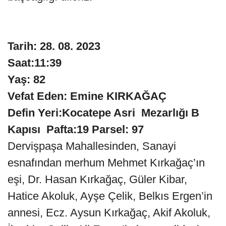
Tarih: 28. 08. 2023
Saat:11:39
Yaş: 82
Vefat Eden: Emine KIRKAĞAÇ
Defin Yeri:Kocatepe Asri Mezarlığı B
Kapısı Pafta:19 Parsel: 97
Dervişpaşa Mahallesinden, Sanayi
esnafından merhum Mehmet Kırkağaç’ın
eşi, Dr. Hasan Kırkağaç, Güler Kibar,
Hatice Akoluk, Ayşe Çelik, Belkıs Ergen’in
annesi, Ecz. Aysun Kırkağaç, Akif Akoluk,