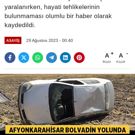
yaralanırken, hayati tehlikelerinin
bulunmaması olumlu bir haber olarak
kaydedildi.
29 Ağustos 2023 - 00:40
ASAYIŞ
A
A
Büyüt
Küçült