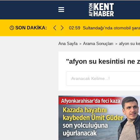
SON DAKİKA:
di: 2 ölü, 2 yaralı
02:13
Afyonkarahisar'da Araç Sahip
Ana Sayfa
Arama Sonuçları
afyon su ke
"afyon su kesintisi ne