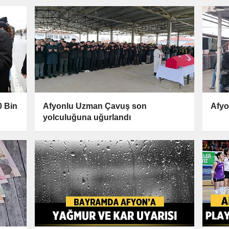
0 Bin
Afyonlu Uzman Çavuş son
Afyo
yolculuğuna uğurlandı