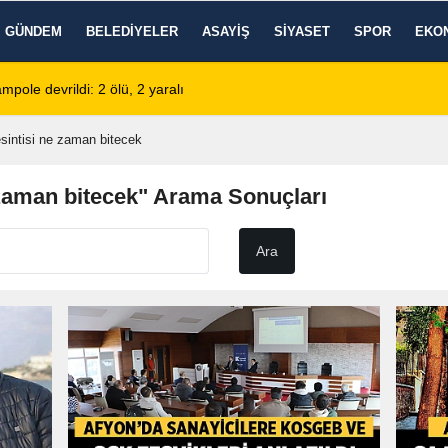
GÜNDEM
BELEDIYELER
ASAYIŞ
SIYASET
SPOR
EKO
lerinin Tercihi: Halil Engin Oto Yıkama
02:11
Şarkıcı Cansever 
sintisi ne zaman bitecek
 zaman bitecek" Arama Sonuçları