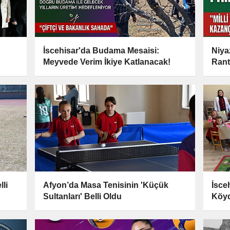
İscehisar'da Budama Mesaisi:
Niyaz
Meyvede Verim İkiye Katlanacak!
Rant
li
Afyon’da Masa Tenisinin 'Küçük
İsce
Sultanları' Belli Oldu
Köyd