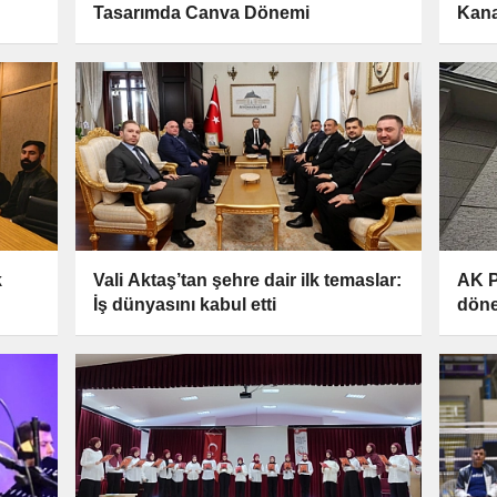
Tasarımda Canva Dönemi
Kana
k
Vali Aktaş’tan şehre dair ilk temaslar:
AK P
İş dünyasını kabul etti
döne