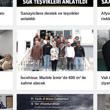
ını
Sanayicilere destek ve teşvikler
Afyon
anlatıldı
riskl
İscehisar, Marble İzmir’de 600 m² ile
Vali
sahne alacak
ziyar