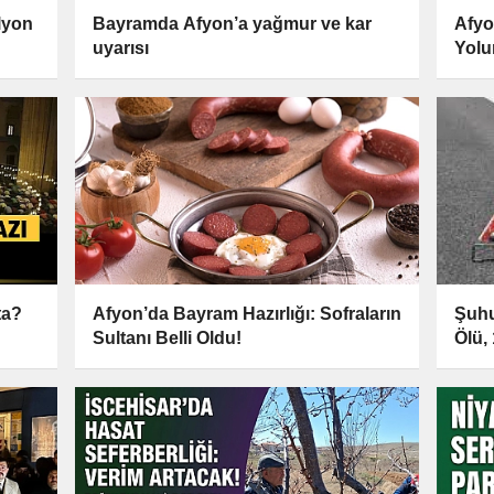
lyon
Bayramda Afyon’a yağmur ve kar
Afyo
uyarısı
Yolun
ta?
Afyon’da Bayram Hazırlığı: Sofraların
Şuhu
Sultanı Belli Oldu!
Ölü, 