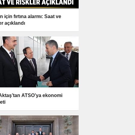
 için fırtına alarmı: Saat ve
er açıklandı
 Aktaş’tan ATSO’ya ekonomi
eti