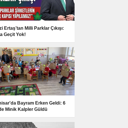
i Ertaş’tan Milli Parklar Çıkışı:
a Geçit Yok!
hisar'da Bayram Erken Geldi: 6
e Minik Kalpler Güldü