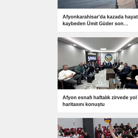
Afyonkarahisar'da kazada hayat
kaybeden Ümit Güder son
yolculuğuna uğurlanacak
Afyon esnafı haftalık zirvede yol
haritasını konuştu