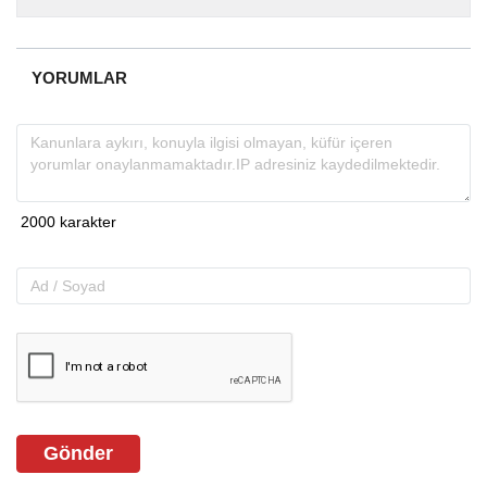
almakta, haber akışı...
YORUMLAR
Gönder