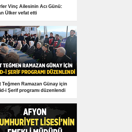
rler Vinç Ailesinin Acı Günü:
n Ülker vefat etti
t Teğmen Ramazan Günay için
id-i Şerif programı düzenlendi