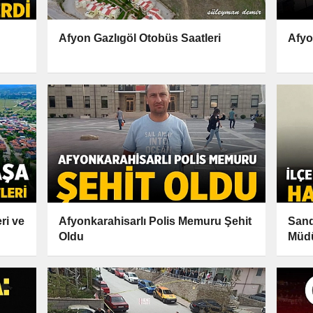
Afyon Gazlıgöl Otobüs Saatleri
Afyo
ri ve
Afyonkarahisarlı Polis Memuru Şehit
Sandı
Oldu
Müdü
Kayb