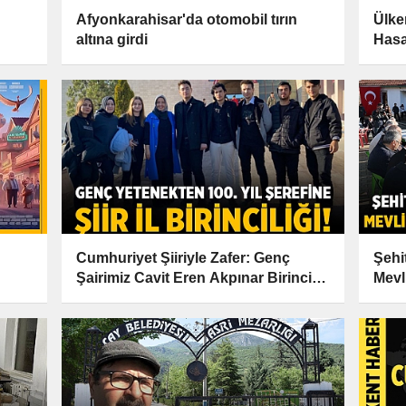
Afyonkarahisar'da otomobil tırın
Ülke
altına girdi
Hasa
Cumhuriyet Şiiriyle Zafer: Genç
Şehi
Şairimiz Cavit Eren Akpınar Birinci
Mevl
Oldu