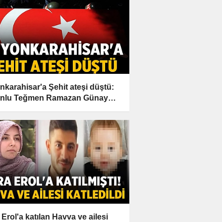
nkarahisar'a Şehit ateşi düştü:
onlu Teğmen Ramazan Günay
t oldu!
 Erol'a katılan Havva ve ailesi