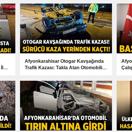
Afyonkarahisar Otogar Kavşağında
Afyo
İle
Trafik Kazası: Takla Atan Otomobilin
Çalı
Sürücüsü Kaçtı!