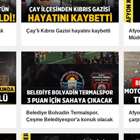
ak
Çay'lı Kıbrıs Gazisi hayatını kaybetti
Afyo
Müdü
Belediye Bolvadin Termalspor,
Afyo
Çeşme Belediyespor'a konuk olacak
çarpt