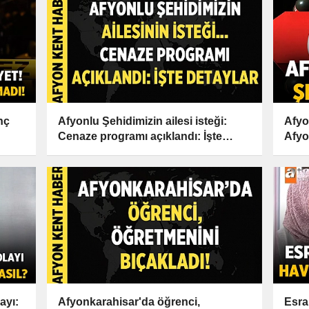
nç
Afyonlu Şehidimizin ailesi isteği:
Afyo
Cenaze programı açıklandı: İşte
Afy
Detaylar
Şehi
ayı:
Afyonkarahisar'da öğrenci,
Esra