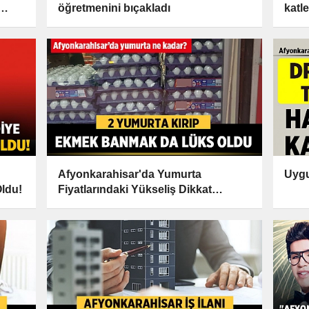
öğretmenini bıçakladı
katle
Afyonkarahisar'da Yumurta
Uygu
Oldu!
Fiyatlarındaki Yükseliş Dikkat
Çekiyor