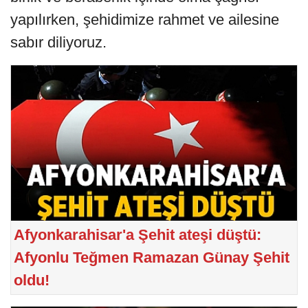
yapılırken, şehidimize rahmet ve ailesine
sabır diliyoruz.
Afyonkarahisar'a Şehit ateşi düştü:
Afyonlu Teğmen Ramazan Günay Şehit
oldu!