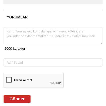
almakta, haber akışı...
YORUMLAR
Gönder