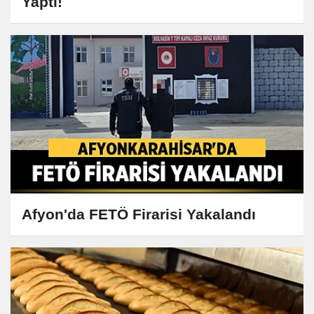
Yaptı!
Afyon'da FETÖ Firarisi Yakalandı