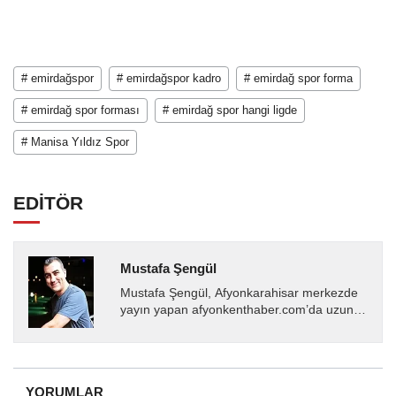
# emirdağspor
# emirdağspor kadro
# emirdağ spor forma
# emirdağ spor forması
# emirdağ spor hangi ligde
# Manisa Yıldız Spor
EDİTÖR
Mustafa Şengül
Mustafa Şengül, Afyonkarahisar merkezde
yayın yapan afyonkenthaber.com’da uzun
yıllardır yerel internet medyasında görev
almakta, haber akışı...
YORUMLAR