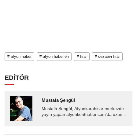
# afyon haber
# afyon haberleri
# firar
# cezaevi firar
EDİTÖR
Mustafa Şengül
Mustafa Şengül, Afyonkarahisar merkezde
yayın yapan afyonkenthaber.com’da uzun
yıllardır yerel internet medyasında görev
almakta, haber akışı...