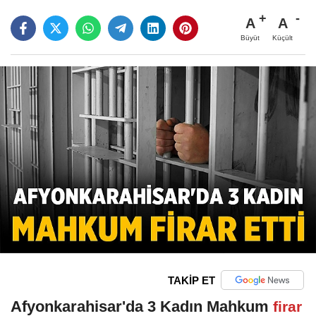
A
A
Büyüt
Küçült
TAKİP ET
Afyonkarahisar'da 3 Kadın Mahkum
firar