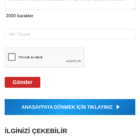
Gönder
ANASAYFAYA DÖNMEK İÇİN TIKLAYINIZ
İLGINIZI ÇEKEBILIR