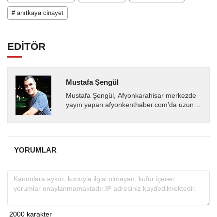
# anıtkaya cinayet
EDİTÖR
Mustafa Şengül
Mustafa Şengül, Afyonkarahisar merkezde
yayın yapan afyonkenthaber.com’da uzun
yıllardır yerel internet medyasında görev
almakta, haber akışı...
YORUMLAR