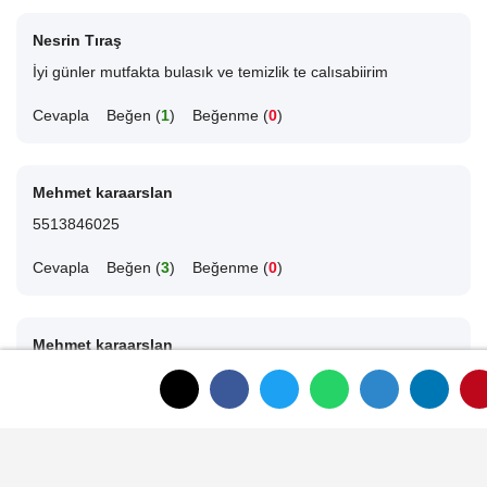
Nesrin Tıraş
İyi günler mutfakta bulasık ve temizlik te calısabiirim
Cevapla
Beğen (
1
)
Beğenme (
0
)
Mehmet karaarslan
5513846025
Cevapla
Beğen (
3
)
Beğenme (
0
)
Mehmet karaarslan
Dinar merkez de ikamet eden aşçı kasap usta belgem de var
Cevapla
Beğen (
1
)
Beğenme (
0
)