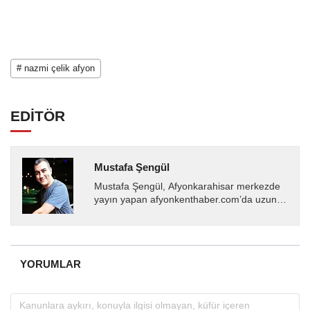
# nazmi çelik afyon
EDİTÖR
Mustafa Şengül
Mustafa Şengül, Afyonkarahisar merkezde
yayın yapan afyonkenthaber.com’da uzun
yıllardır yerel internet medyasında görev
almakta, haber akışı...
YORUMLAR