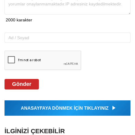
Gönder
ANASAYFAYA DÖNMEK İÇİN TIKLAYINIZ
İLGINIZI ÇEKEBILIR