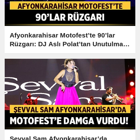
Afyonkarahisar Motofest’te 90’lar
Rüzgarı: DJ Aslı Polat’tan Unutulmaz
Performans!
Şevval Sam Afyonkarahisar’da