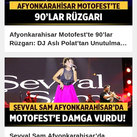
Afyonkarahisar Motofest’te 90’lar
Rüzgarı: DJ Aslı Polat’tan Unutulmaz
Performans!
Şevval Sam Afyonkarahisar’da