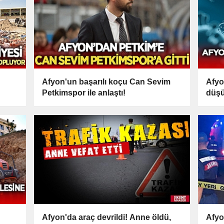
Afyon'un başarılı koçu Can Sevim
Afyo
Petkimspor ile anlaştı!
düşü
Afyon'da araç devrildi! Anne öldü,
Afyo