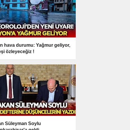
n hava durumu: Yağmur geliyor,
şi özleyeceğiz !
n Süleyman Soylu
nkarahisar'a geldi