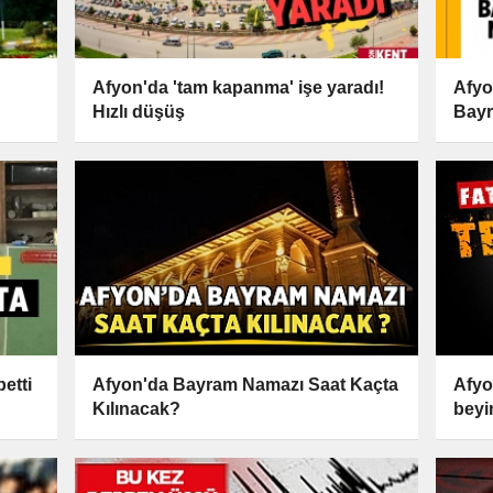
Afyon'da 'tam kapanma' işe yaradı!
Afyo
Hızlı düşüş
Bayr
etti
Afyon'da Bayram Namazı Saat Kaçta
Afyo
Kılınacak?
beyi