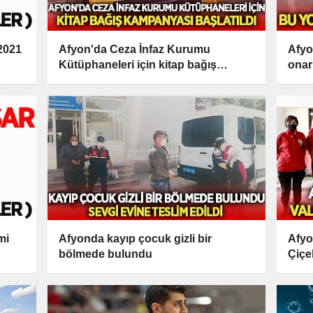
 2021
Afyon'da Ceza İnfaz Kurumu
Afyo
Kütüphaneleri için kitap bağış
onar
kampanyası başlatıldı
mi
Afyonda kayıp çocuk gizli bir
Afyo
bölmede bulundu
Çiçe