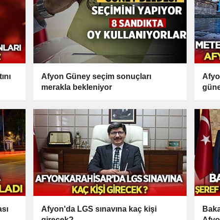
ını
Afyon Güney seçim sonuçları
Afyo
merakla bekleniyor
güne
ası
Afyon'da LGS sınavına kaç kişi
Baka
girecek?
Afyo