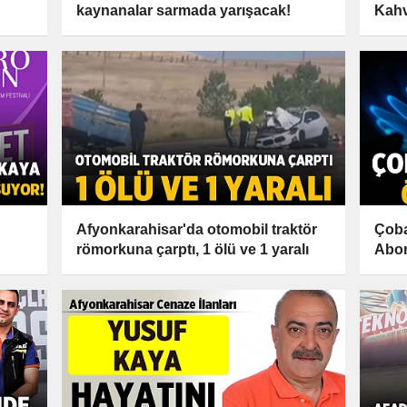
kaynanalar sarmada yarışacak!
Kahv
Afyonkarahisar'da otomobil traktör
Çoba
römorkuna çarptı, 1 ölü ve 1 yaralı
Abon
!
Duy