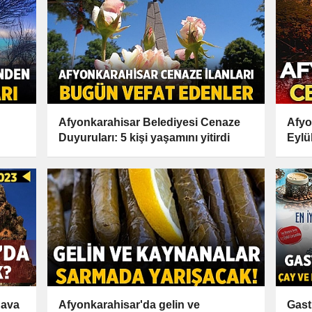
Afyonkarahisar Belediyesi Cenaze
Afyo
Duyuruları: 5 kişi yaşamını yitirdi
Eylü
Hava
Afyonkarahisar'da gelin ve
Gast