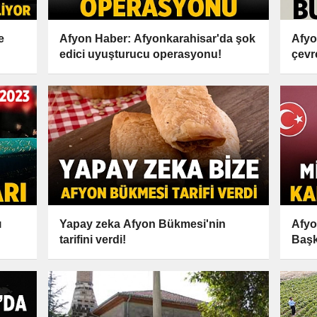
e
Afyon Haber: Afyonkarahisar'da şok
Afyo
edici uyuşturucu operasyonu!
çevr
ı
Yapay zeka Afyon Bükmesi'nin
Afyo
tarifini verdi!
Başk