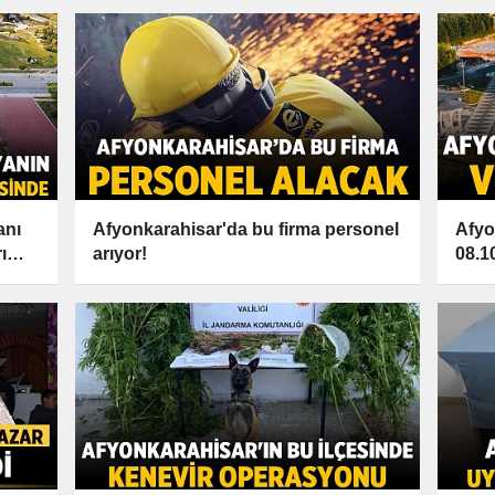
anı
Afyonkarahisar'da bu firma personel
Afyo
ı
arıyor!
08.1