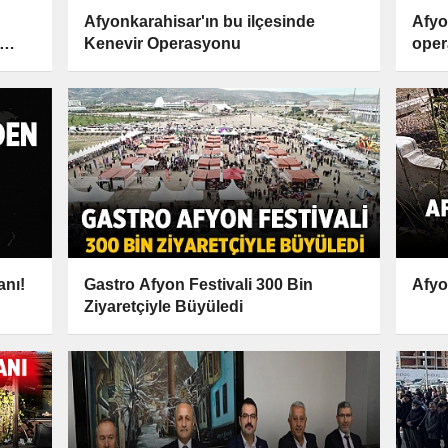
Afyonkarahisar'ın bu ilçesinde
Afyo
Kenevir Operasyonu
oper
geçir
anı!
Gastro Afyon Festivali 300 Bin
Afyo
Ziyaretçiyle Büyüledi