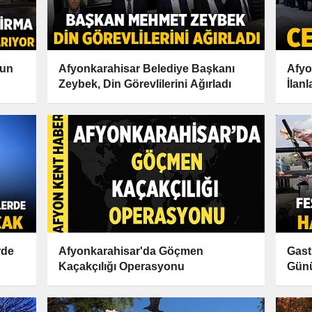
gun
Afyonkarahisar Belediye Başkanı
Afyo
Zeybek, Din Görevlilerini Ağırladı
İlan
rde
Afyonkarahisar'da Göçmen
Gast
Kaçakçılığı Operasyonu
Günü
Sahi