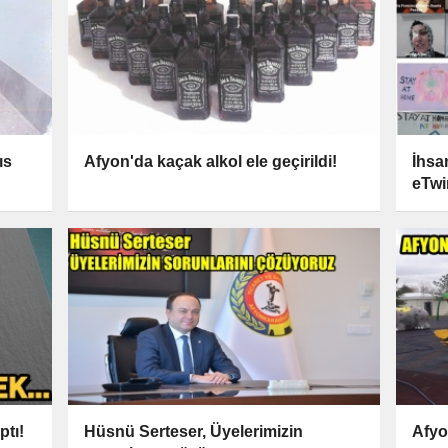
ıs
Afyon'da kaçak alkol ele geçirildi!
İhsa
eTwi
ptı!
Hüsnü Serteser, Üyelerimizin
Afyo