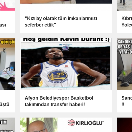
"Kızılay olarak tüm imkanlarımızı
Kıbr
ası
seferber ettik"
Yolc
Afyon Belediyespor Basketbol
Sand
üştü
takımından transfer haberi!
!!