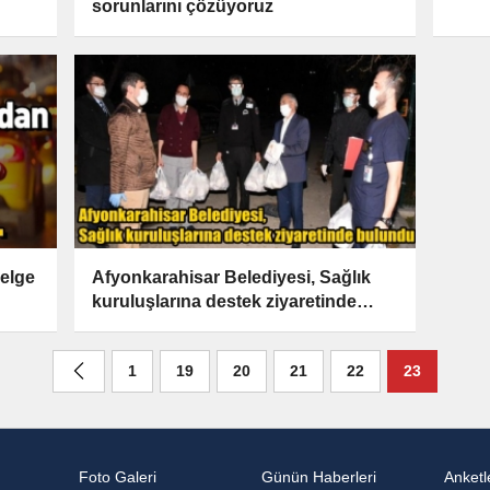
sorunlarını çözüyoruz
nelge
Afyonkarahisar Belediyesi, Sağlık
kuruluşlarına destek ziyaretinde
bulundu
1
19
20
21
22
23
Foto Galeri
Günün Haberleri
Anketl