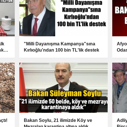
lk
"Milli Dayanışma Kampanya"sına
Afyo
ske
Kırlıoğlu'ndan 100 bin TL'lik destek
Odas
çtı!
Bakan Soylu, 21 ilimizde Köy ve
Adli
Mezraları karantina altına aldık
Birc