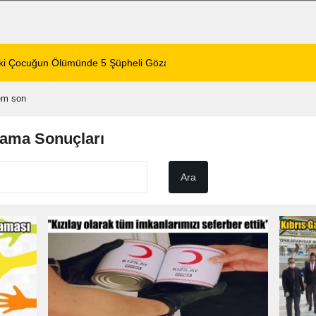
ustos 2026 Perşembe
12:04
Afyonkarahisar’da
em son
rama Sonuçları