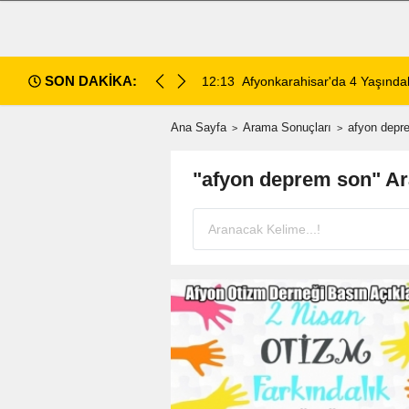
SON DAKİKA:
 Ölümünde 5 Şüpheli Gözaltına Alındı
12:10
Afyon Cenaze İlanları: 6 Ağ
Ana Sayfa
Arama Sonuçları
afyon depr
"afyon deprem son" A