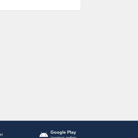
Google Play
er
ücretsiz indirin