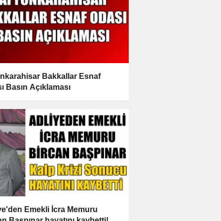
nkarahisar Bakkallar Esnaf
ı Basın Açıklaması
ye'den Emekli İcra Memuru
an Başpınar hayatını kaybetti!