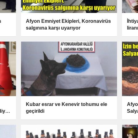
s
Afyon Emniyet Ekipleri, Koronavirüs
İhti
salgınına karşı uyarıyor
lira
açık
Kubar esrar ve Kenevir tohumu ele
Afyo
diye
geçirildi
Saly