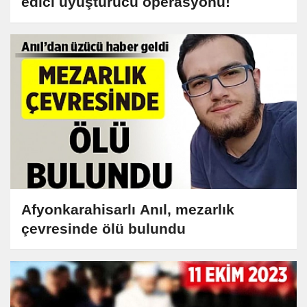
edici uyuşturucu operasyonu!
Afyonkarahisarlı Anıl, mezarlık
çevresinde ölü bulundu