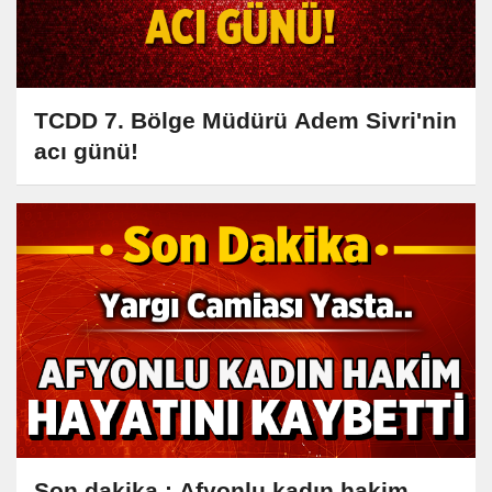
TCDD 7. Bölge Müdürü Adem Sivri'nin
acı günü!
Son dakika : Afyonlu kadın hakim