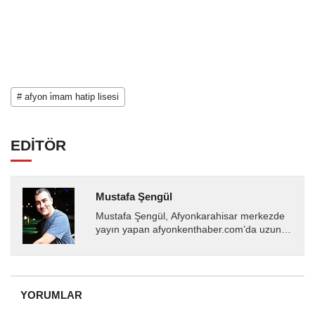
# afyon i̇mam hatip lisesi
EDİTÖR
Mustafa Şengül
Mustafa Şengül, Afyonkarahisar merkezde
yayın yapan afyonkenthaber.com’da uzun
yıllardır yerel internet medyasında görev
almakta, haber akışı...
YORUMLAR