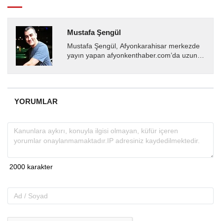
Mustafa Şengül
Mustafa Şengül, Afyonkarahisar merkezde
yayın yapan afyonkenthaber.com’da uzun
yıllardır yerel internet medyasında görev
almakta, haber akışı...
YORUMLAR