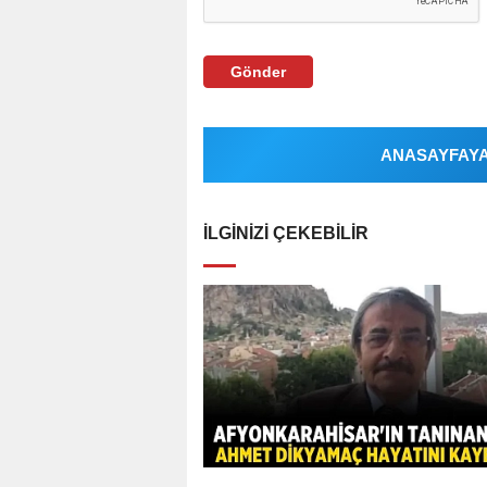
Gönder
ANASAYFAYA 
İLGINIZI ÇEKEBILIR