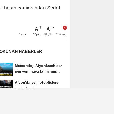
mir basın camiasından Sedat
A
A
Büyüt
Küçült
Yazdır
Yorumlar
 OKUNAN HABERLER
Meteoroloji Afyonkarahisar
için yeni hava tahminini
yayımladı
Afyon'da yeni otobüslere
erişim testi
Afyonkarahisar'ın tanınan
ismi Ahmet Dikyamaç
hayatını kaybetti