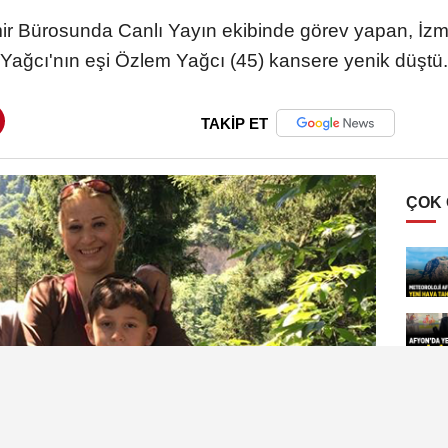
mir Bürosunda Canlı Yayın ekibinde görev yapan, İz
Yağcı'nın eşi Özlem Yağcı (45) kansere yenik düştü.
TAKİP ET
ÇOK