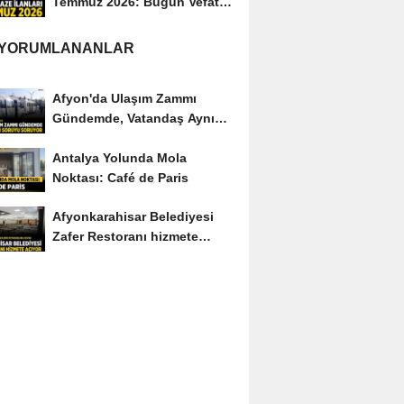
Temmuz 2026: Bugün Vefat
Edenler Kimler?
 YORUMLANANLAR
Afyon'da Ulaşım Zammı
Gündemde, Vatandaş Aynı
Soruyu Soruyor
Antalya Yolunda Mola
Noktası: Café de Paris
Afyonkarahisar Belediyesi
Zafer Restoranı hizmete
açıyor