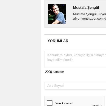
Mustafa Şengül
Mustafa Şengül, Afyo
afyonkenthaber.com’da
almakta, haber akışı..
YORUMLAR