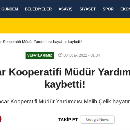
GÜNDEM
BELEDIYELER
ASAYIŞ
SIYASET
SPOR
EKO
 Kooperatifi Müdür Yardımcısı hayatını kaybetti!
08 Ocak 2022 - 01:34
VEFATLARIMIZ
r Kooperatifi Müdür Yardımc
kaybetti!
car Kooperatifi Müdür Yardımcısı Melih Çelik hayatını
TAKİP ET