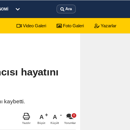
Ara
NOMI
Video Galeri
Foto Galeri
Yazarlar
ısı hayatını
 kaybetti.
A
A
Büyüt
Küçült
Yazdır
Yorumlar