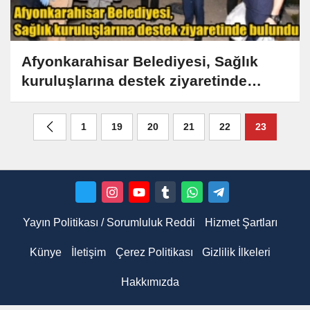
Afyonkarahisar Belediyesi, Sağlık
kuruluşlarına destek ziyaretinde
bulundu
1
19
20
21
22
23
Yayın Politikası / Sorumluluk Reddi
Hizmet Şartları
Künye
İletişim
Çerez Politikası
Gizlilik İlkeleri
Hakkımızda