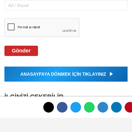
Gönder
ANASAYFAYA DÖNMEK İÇİN TIKLAYINIZ
İLGINIZI ÇEKEBILIR