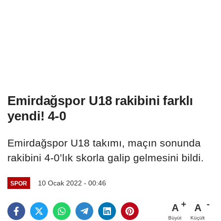
Emirdağspor U18 rakibini farklı
yendi! 4-0
Emirdağspor U18 takımı, maçın sonunda
rakibini 4-0’lık skorla galip gelmesini bildi.
10 Ocak 2022 - 00:46
SPOR
A
A
Büyüt
Küçült