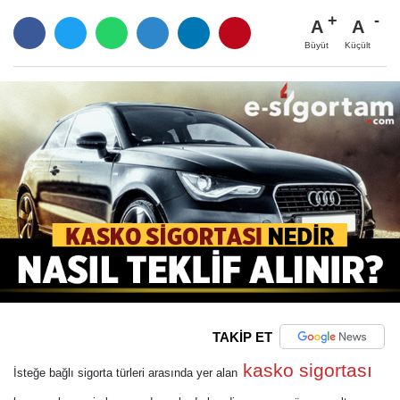
A
A
Büyüt
Küçült
TAKİP ET
kasko sigortası
İsteğe bağlı sigorta türleri arasında yer alan