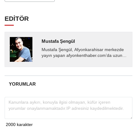
EDİTÖR
Mustafa Şengül
Mustafa Şengül, Afyonkarahisar merkezde
yayın yapan afyonkenthaber.com’da uzun
yıllardır yerel internet medyasında görev
almakta, haber akışı...
YORUMLAR