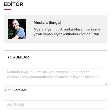
EDİTÖR
Mustafa Şengül
Mustafa Şengül, Afyonkarahisar merkezde
yayın yapan afyonkenthaber.com’da uzun
yıllardır yerel internet medyasında görev
almakta, haber akışı...
YORUMLAR