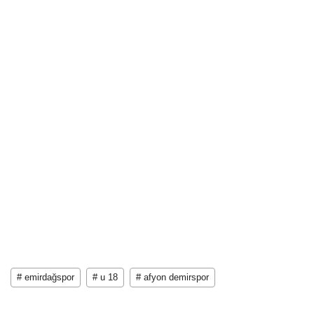
# emirdağspor
# u 18
# afyon demirspor