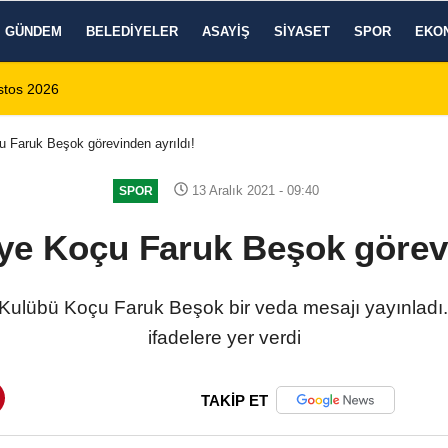
GÜNDEM
BELEDIYELER
ASAYIŞ
SIYASET
SPOR
EKO
 1 Ölü, 15 Yaralı
14:59
8 Ağustos 2026 Af
 Faruk Beşok görevinden ayrıldı!
13 Aralık 2021 - 09:40
SPOR
ye Koçu Faruk Beşok görevi
 Kulübü Koçu Faruk Beşok bir veda mesajı yayınladı
ifadelere yer verdi
TAKİP ET