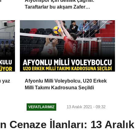
r
Afyonspor için destek çağrısı:
Taraftarlar bu akşam Zafer
Meydanı'nda buluşacak
u yaz
Afyonlu Milli Voleybolcu, U20 Erkek
Milli Takımı Kadrosuna Seçildi
13 Aralık 2021 - 09:32
VEFATLARIMIZ
n Cenaze İlanları: 13 Aralık