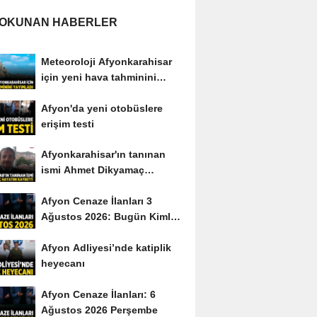
 OKUNAN HABERLER
Meteoroloji Afyonkarahisar
için yeni hava tahminini
yayımladı
Afyon'da yeni otobüslere
erişim testi
Afyonkarahisar'ın tanınan
ismi Ahmet Dikyamaç
hayatını kaybetti
Afyon Cenaze İlanları 3
Ağustos 2026: Bugün Kimler
Vefat Etti?
Afyon Adliyesi’nde katiplik
heyecanı
Afyon Cenaze İlanları: 6
Ağustos 2026 Perşembe