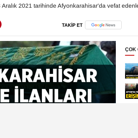
 Aralık 2021 tarihinde Afyonkarahisar'da vefat edenle
TAKİP ET
ÇOK