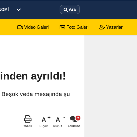
Ara
NOMI
Video Galeri
Foto Galeri
Yazarlar
yonkarahisar Nöbetçi Eczaneler
nden ayrıldı!
. Beşok veda mesajında şu
A
A
Büyüt
Küçült
Yazdır
Yorumlar