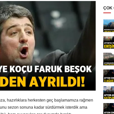
ÇOK
mıza, hazırlıklara herkesten geç başlamamıza rağmen
. Bunu sezon sonuna kadar sürdürmek isterdik ama