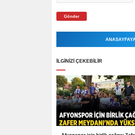
Gönder
ANASAYFAYA 
İLGINIZI ÇEKEBILIR