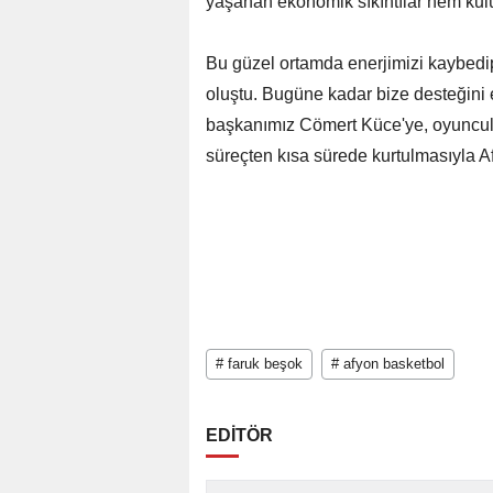
yaşanan ekonomik sıkıntılar hem kul
Bu güzel ortamda enerjimizi kaybedi
oluştu. Bugüne kadar bize desteğini
başkanımız Cömert Küce'ye, oyuncul
süreçten kısa sürede kurtulmasıyla A
# faruk beşok
# afyon basketbol
EDİTÖR