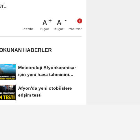
r..
A
A
Büyüt
Küçült
Yazdır
Yorumlar
 OKUNAN HABERLER
Meteoroloji Afyonkarahisar
için yeni hava tahminini
yayımladı
Afyon'da yeni otobüslere
erişim testi
Afyonkarahisar'ın tanınan
ismi Ahmet Dikyamaç
hayatını kaybetti
Afyon Cenaze İlanları 3
Ağustos 2026: Bugün Kimler