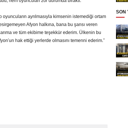
übü, hem oyuncuları zor durumda bıraktı.
SON
p oyuncuların ayrılmasıyla kimsenin istemediği ortam
 esirgemeyen Afyon halkına, bana bu şansı veren
arıma ve tüm ekibime teşekkür ederim. Ülkenin bu
fyon'un hak ettiği yerlerde olmasını temenni ederim."