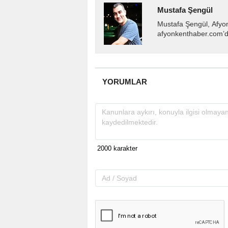
Mustafa Şengül
Mustafa Şengül, Afyo
afyonkenthaber.com’da
almakta, haber akışı..
YORUMLAR