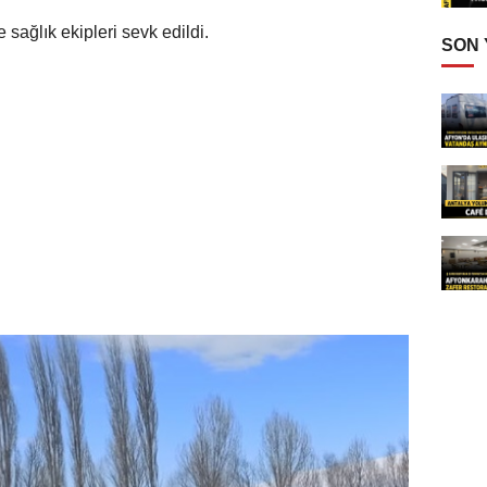
sağlık ekipleri sevk edildi.
SON