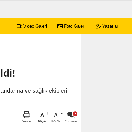
Video Galeri
Foto Galeri
Yazarlar
ldi!
Jandarma ve sağlık ekipleri
A
A
Büyüt
Küçült
Yazdır
Yorumlar