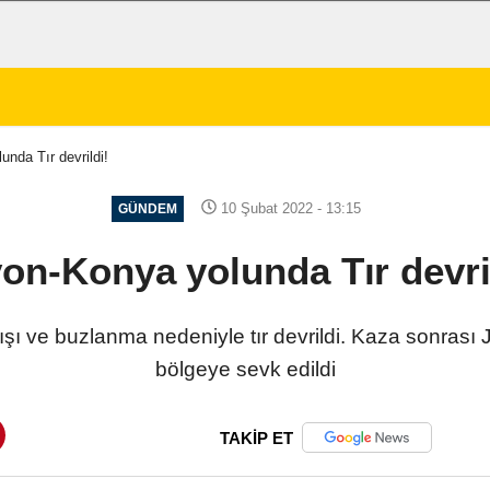
nda Tır devrildi!
10 Şubat 2022 - 13:15
GÜNDEM
on-Konya yolunda Tır devri
şı ve buzlanma nedeniyle tır devrildi. Kaza sonrası 
bölgeye sevk edildi
TAKİP ET