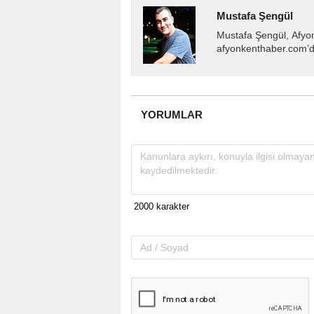
Mustafa Şengül
Mustafa Şengül, Afyo
afyonkenthaber.com’da
almakta, haber akışı..
YORUMLAR