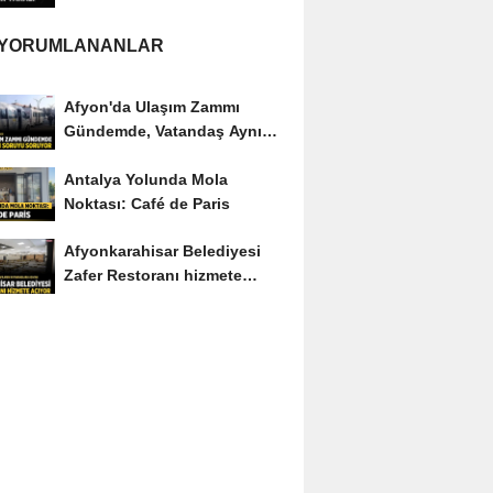
yaralı
 YORUMLANANLAR
Afyon'da Ulaşım Zammı
Gündemde, Vatandaş Aynı
Soruyu Soruyor
Antalya Yolunda Mola
Noktası: Café de Paris
Afyonkarahisar Belediyesi
Zafer Restoranı hizmete
açıyor