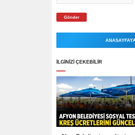
Gönder
ANASAYFAYA 
İLGINIZI ÇEKEBILIR