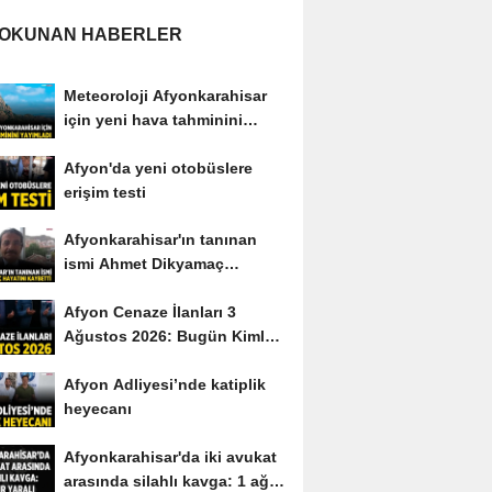
 OKUNAN HABERLER
Meteoroloji Afyonkarahisar
için yeni hava tahminini
yayımladı
Afyon'da yeni otobüslere
erişim testi
Afyonkarahisar'ın tanınan
ismi Ahmet Dikyamaç
hayatını kaybetti
Afyon Cenaze İlanları 3
Ağustos 2026: Bugün Kimler
Vefat Etti?
Afyon Adliyesi’nde katiplik
heyecanı
Afyonkarahisar'da iki avukat
arasında silahlı kavga: 1 ağır