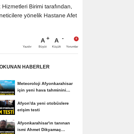
Hizmetleri Birimi tarafından,
eticilere yönelik Hastane Afet
A
A
Büyüt
Küçült
Yazdır
Yorumlar
 OKUNAN HABERLER
Meteoroloji Afyonkarahisar
için yeni hava tahminini
yayımladı
Afyon'da yeni otobüslere
erişim testi
Afyonkarahisar'ın tanınan
ismi Ahmet Dikyamaç