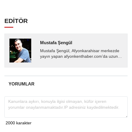
EDİTÖR
Mustafa Şengül
Mustafa Şengül, Afyonkarahisar merkezde
yayın yapan afyonkenthaber.com’da uzun
yıllardır yerel internet medyasında görev
almakta, haber akışı...
YORUMLAR