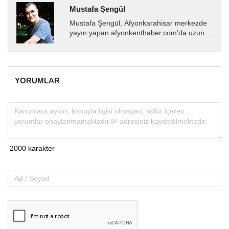
Mustafa Şengül
Mustafa Şengül, Afyonkarahisar merkezde
yayın yapan afyonkenthaber.com’da uzun
yıllardır yerel internet medyasında görev
almakta, haber akışı...
YORUMLAR