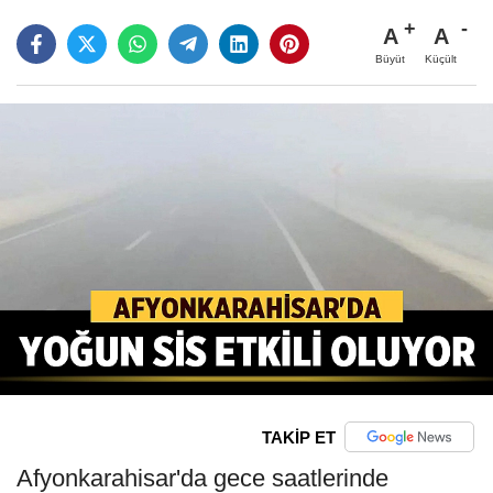
A
A
Büyüt
Küçült
TAKİP ET
Afyonkarahisar'da gece saatlerinde