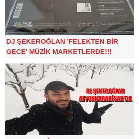
DJ ŞEKEROĞLAN 'FELEKTEN BİR
GECE' MÜZİK MARKETLERDE!!!