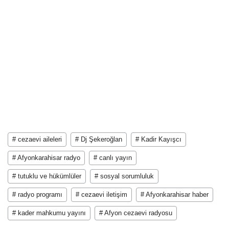
# cezaevi aileleri
# Dj Şekeroğlan
# Kadir Kayışcı
# Afyonkarahisar radyo
# canlı yayın
# tutuklu ve hükümlüler
# sosyal sorumluluk
# radyo programı
# cezaevi iletişim
# Afyonkarahisar haber
# kader mahkumu yayını
# Afyon cezaevi radyosu