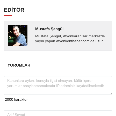
EDİTÖR
Mustafa Şengül
Mustafa Şengül, Afyonkarahisar merkezde
yayın yapan afyonkenthaber.com’da uzun
yıllardır yerel internet medyasında görev
almakta, haber akışı...
YORUMLAR