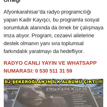
Örneği
Afyonkarahisar’da radyo programcılığı
yapan Kadir Kayışcı, bu programla sosyal
sorumluluk alanında da örnek bir çalışmaya
imza atıyor. Program, cezaevi ailelerine
destek olmanın yanı sıra toplumsal
farkındalık yaratmayı da hedefliyor.
RADYO CANLI YAYIN VE WHATSAPP
NUMARASI: 0 530 511 31 59