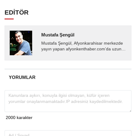
EDİTÖR
Mustafa Şengül
Mustafa Şengül, Afyonkarahisar merkezde
yayın yapan afyonkenthaber.com’da uzun
yıllardır yerel internet medyasında görev
almakta, haber akışı...
YORUMLAR