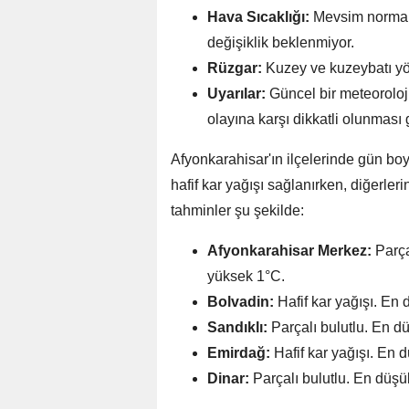
Hava Sıcaklığı:
Mevsim normall
değişiklik beklenmiyor.
Rüzgar:
Kuzey ve kuzeybatı yö
Uyarılar:
Güncel bir meteoroloj
olayına karşı dikkatli olunması ge
Afyonkarahisar'ın ilçelerinde gün bo
hafif kar yağışı sağlanırken, diğerleri
tahminler şu şekilde:
Afyonkarahisar Merkez:
Parçal
yüksek 1°C.
Bolvadin:
Hafif kar yağışı. En
Sandıklı:
Parçalı bulutlu. En d
Emirdağ:
Hafif kar yağışı. En 
Dinar:
Parçalı bulutlu. En düşü