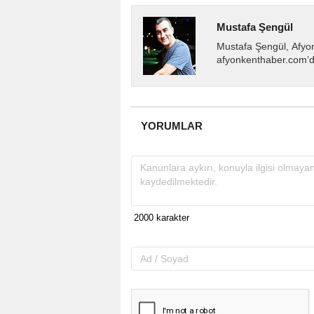
Mustafa Şengül
Mustafa Şengül, Afyo
afyonkenthaber.com’da
almakta, haber akışı..
YORUMLAR