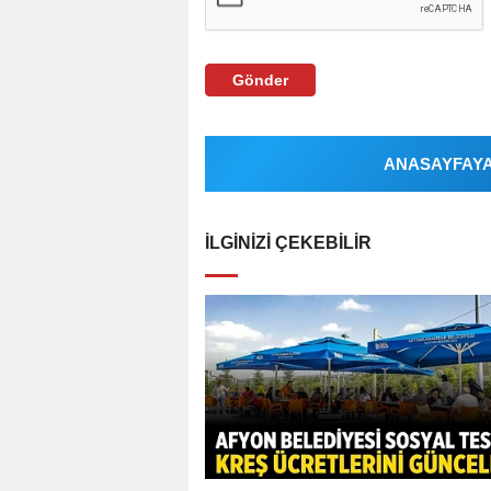
Gönder
ANASAYFAYA 
İLGINIZI ÇEKEBILIR