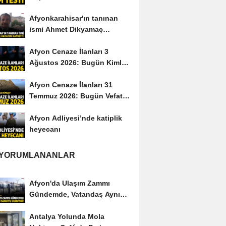
Afyonkarahisar'ın tanınan
ismi Ahmet Dikyamaç
hayatını kaybetti
Afyon Cenaze İlanları 3
Ağustos 2026: Bugün Kimler
Vefat Etti?
Afyon Cenaze İlanları 31
Temmuz 2026: Bugün Vefat
Edenler Kimler?
Afyon Adliyesi’nde katiplik
heyecanı
 YORUMLANANLAR
Afyon'da Ulaşım Zammı
Gündemde, Vatandaş Aynı
Soruyu Soruyor
Antalya Yolunda Mola