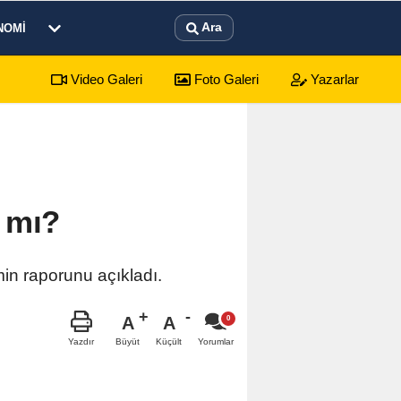
Ara
NOMI
Video Galeri
Foto Galeri
Yazarlar
gün sürecek festival programı açıklandı
01:17
Em
 mı?
in raporunu açıkladı.
A
A
Büyüt
Küçült
Yazdır
Yorumlar