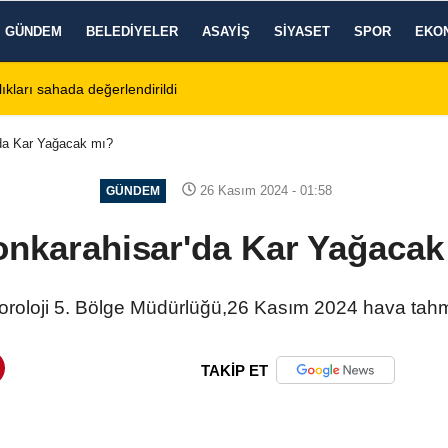
GÜNDEM
BELEDIYELER
ASAYIŞ
SIYASET
SPOR
EKO
 Ağustos 2026 Cuma Defin Bilgileri Açıklandı
01:31
Dinar'da beş 
'da Kar Yağacak mı?
26 Kasım 2024 - 01:58
GÜNDEM
onkarahisar'da Kar Yağacak
roloji 5. Bölge Müdürlüğü,26 Kasım 2024 hava tahm
TAKİP ET