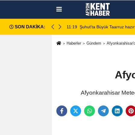
SON DAKİKA:
sahada değerlendirildi
11:18
Afyon Cenaze İlanları: 7
Haberler
Gündem
Afyonkarahisar
Afy
Afyonkarahisar Meteo