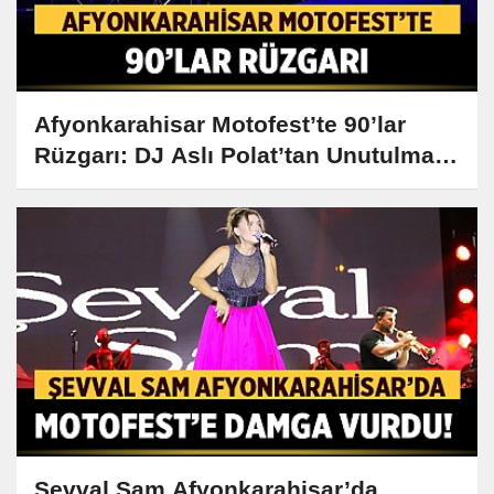
Afyonkarahisar Motofest’te 90’lar
Rüzgarı: DJ Aslı Polat’tan Unutulmaz
Performans!
Şevval Sam Afyonkarahisar’da