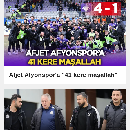
Afjet Afyonspor'a "41 kere maşallah"