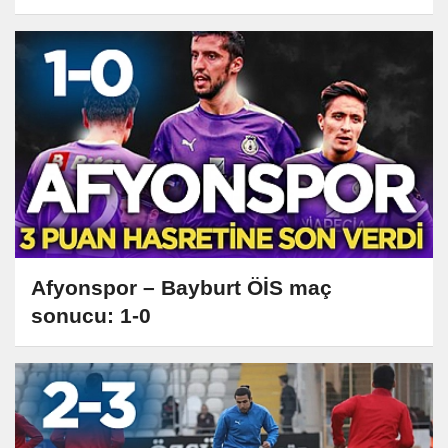
kaybetti!
Afyonspor – Bayburt ÖİS maç
sonucu: 1-0